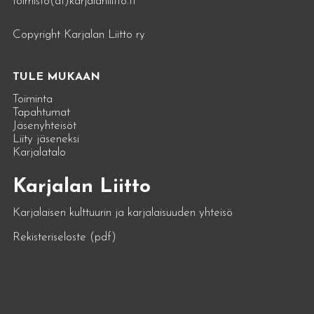
toimisto(at)karjalanliitto.fi
Copyright Karjalan Liitto ry
TULE MUKAAN
Toiminta
Tapahtumat
Jäsenyhteisöt
Liity jäseneksi
Karjalatalo
Karjalan Liitto
Karjalaisen kulttuurin ja karjalaisuuden yhteisö
Rekisteriseloste (pdf)