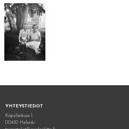
YHTEYSTIEDOT
Käpylänkuja 1
00610 Helsinki