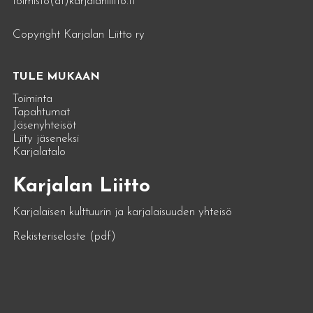
toimisto(at)karjalanliitto.fi
Copyright Karjalan Liitto ry
TULE MUKAAN
Toiminta
Tapahtumat
Jäsenyhteisöt
Liity jäseneksi
Karjalatalo
Karjalan Liitto
Karjalaisen kulttuurin ja karjalaisuuden yhteisö
Rekisteriseloste (pdf)