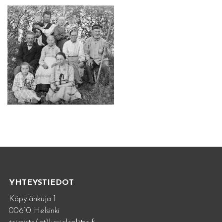
YHTEYSTIEDOT
Käpylänkuja 1
00610 Helsinki