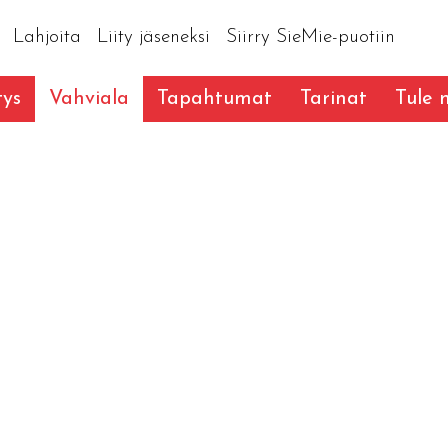
Lahjoita
Liity jäseneksi
Siirry SieMie-puotiin
tys
Vahviala
Tapahtumat
Tarinat
Tule