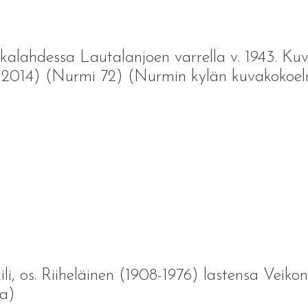
Likalahdessa Lautalanjoen varrella v. 1943. Ku
5-2014) (Nurmi 72) (Nurmin kylän kuvakokoe
i, os. Riiheläinen (1908-1976) lastensa Veikon
la)