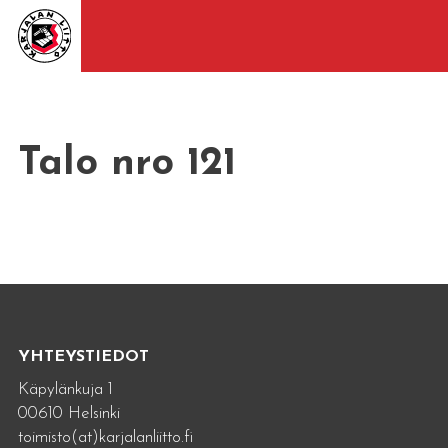
Talo nro 121
YHTEYSTIEDOT
Käpylänkuja 1
00610 Helsinki
toimisto(at)karjalanliitto.fi