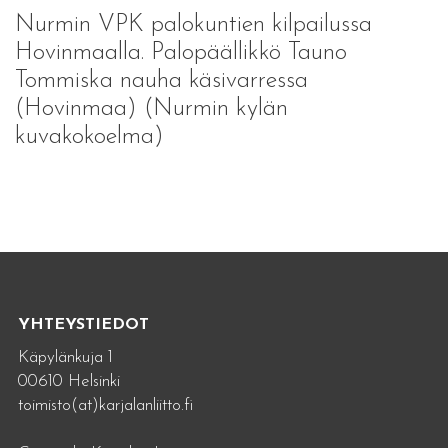
Nurmin VPK palokuntien kilpailussa
Hovinmaalla. Palopäällikkö Tauno
Tommiska nauha käsivarressa
(Hovinmaa) (Nurmin kylän
kuvakokoelma)
YHTEYSTIEDOT
Käpylänkuja 1
00610 Helsinki
toimisto(at)karjalanliitto.fi