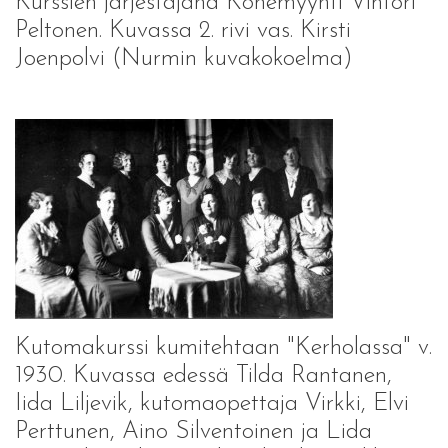
Kurssien järjestäjänä Konemyynti Vihtori
Peltonen. Kuvassa 2. rivi vas. Kirsti
Joenpolvi (Nurmin kuvakokoelma)
Kutomakurssi kumitehtaan "Kerholassa" v.
1930. Kuvassa edessä Tilda Rantanen,
Iida Liljevik, kutomaopettaja Virkki, Elvi
Perttunen, Aino Silventoinen ja Lida