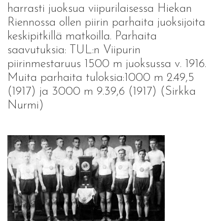
harrasti juoksua viipurilaisessa Hiekan
Riennossa ollen piirin parhaita juoksijoita
keskipitkillä matkoilla. Parhaita
saavutuksia: TUL:n Viipurin
piirinmestaruus 1500 m juoksussa v. 1916.
Muita parhaita tuloksia:1000 m 2.49,5
(1917) ja 3000 m 9.39,6 (1917) (Sirkka
Nurmi)