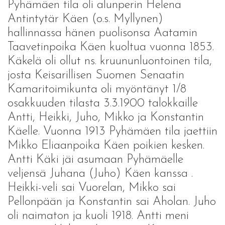
Pyhämäen tila oli alunperin Helena
Antintytär Käen (o.s. Myllynen)
hallinnassa hänen puolisonsa Aatamin
Taavetinpoika Käen kuoltua vuonna 1853.
Käkelä oli ollut ns. kruununluontoinen tila,
josta Keisarillisen Suomen Senaatin
Kamaritoimikunta oli myöntänyt 1/8
osakkuuden tilasta 3.3.1900 talokkaille
Antti, Heikki, Juho, Mikko ja Konstantin
Käelle. Vuonna 1913 Pyhämäen tila jaettiin
Mikko Eliaanpoika Käen poikien kesken.
Antti Käki jäi asumaan Pyhämäelle
veljensä Juhana (Juho) Käen kanssa .
Heikki-veli sai Vuorelan, Mikko sai
Pellonpään ja Konstantin sai Aholan. Juho
oli naimaton ja kuoli 1918. Antti meni