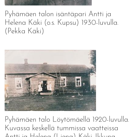
Pyhämäen talon isäntäpari Antti ja
Helena Käki (o.s. Kupsu) 1930-luvulla.
(Pekka Käki)
Pyhämäen talo Löytömäellä 1920-luvulla.
Kuvassa keskellä tummissa vaatteissa
Antti ja Helena (Liena) Käki. Ikkuna