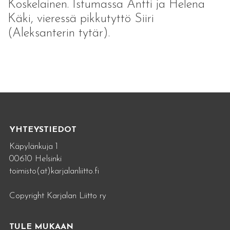
Koskelainen. Istumassa Antti ja Helena
Käki, vieressä pikkutyttö Siiri
(Aleksanterin tytär).
YHTEYSTIEDOT
Käpylänkuja 1
00610 Helsinki
toimisto(at)karjalanliitto.fi
Copyright Karjalan Liitto ry
TULE MUKAAN