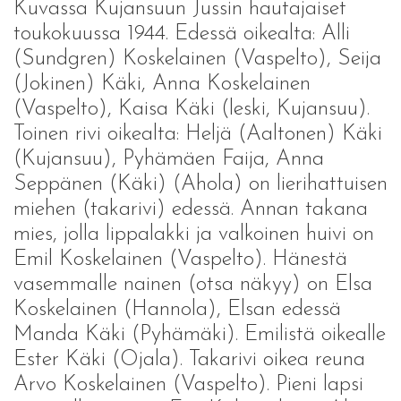
Kuvassa Kujansuun Jussin hautajaiset
toukokuussa 1944. Edessä oikealta: Alli
(Sundgren) Koskelainen (Vaspelto), Seija
(Jokinen) Käki, Anna Koskelainen
(Vaspelto), Kaisa Käki (leski, Kujansuu).
Toinen rivi oikealta: Heljä (Aaltonen) Käki
(Kujansuu), Pyhämäen Faija, Anna
Seppänen (Käki) (Ahola) on lierihattuisen
miehen (takarivi) edessä. Annan takana
mies, jolla lippalakki ja valkoinen huivi on
Emil Koskelainen (Vaspelto). Hänestä
vasemmalle nainen (otsa näkyy) on Elsa
Koskelainen (Hannola), Elsan edessä
Manda Käki (Pyhämäki). Emilistä oikealle
Ester Käki (Ojala). Takarivi oikea reuna
Arvo Koskelainen (Vaspelto). Pieni lapsi