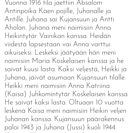
Vuonna 1916 tila jaettiin Absalom
Antinpoika Käen pojille, Juhanalle ja
Antille. Juhana sai Kujansuun ja Antti
Aholan. Juhana meni naimisiin Anna
Heikintytär Vainikan kanssa. Heidän
viidestä lapsestaan vai Anna varttui
aikuiseksi. Leskeksi jäätyään hän meni
naimisiin Maria Koskelaisen kanssa ja he
saivat kuusi lasta. Kaksi veljestä, Heikki ja
Juhana, jäivät asumaan Kujansuun tilalle.
Heikki meni naimisiin Anna Katriina
(Kaisa) Juhkomintytär Koskelaisen kanssa.
He saivat kaksi lasta. Oltuaan 10 vuotta
leskenä Kaisa meni naimisiin Heikin veljen
Juhanan kanssa. Kujansuun päärakennus
paloi 1943 ja Juhana (Jussi) kuoli 1944.