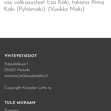
vas. valk.asusteet Esa Käki, takana Alma
Käki (Pyhämäki). (Vuokko Mäki)
YHTEYSTIEDOT
Käpylänkuja 1
00610 Helsinki
toimisto(at)karjalanliitto.fi
Copyright Karjalan Liitto ry
TULE MUKAAN
Toiminta