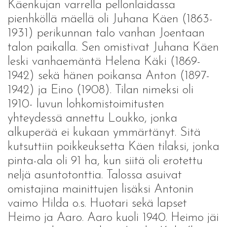
Käenkujan varrella pellonlaidassa
pienhköllä mäellä oli Juhana Käen (1863-
1931) perikunnan talo vanhan Joentaan
talon paikalla. Sen omistivat Juhana Käen
leski vanhaemäntä Helena Käki (1869-
1942) sekä hänen poikansa Anton (1897-
1942) ja Eino (1908). Tilan nimeksi oli
1910- luvun lohkomistoimitusten
yhteydessä annettu Loukko, jonka
alkuperää ei kukaan ymmärtänyt. Sitä
kutsuttiin poikkeuksetta Käen tilaksi, jonka
pinta-ala oli 91 ha, kun siitä oli erotettu
neljä asuntotonttia. Talossa asuivat
omistajina mainittujen lisäksi Antonin
vaimo Hilda o.s. Huotari sekä lapset
Heimo ja Aaro. Aaro kuoli 1940. Heimo jäi