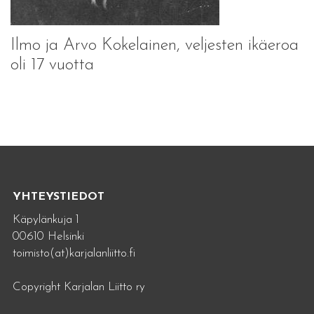
Ilmo ja Arvo Kokelainen, veljesten ikäeroa
oli 17 vuotta
YHTEYSTIEDOT
Käpylänkuja 1
00610 Helsinki
toimisto(at)karjalanliitto.fi
Copyright Karjalan Liitto ry