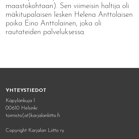
maastokohtaan). Sen viimeisin haltija oli
mäkitupalaisen lesken Helena Anttolaisen
poika Eino Anttolainen, joka oli
rautateiden palveluksessa.
YHTEYSTIEDOT
Käpylänkuja 1
00610 Helsinki
toimisto(at)karjalanliitto.fi
Copyright Karjalan Liitto ry