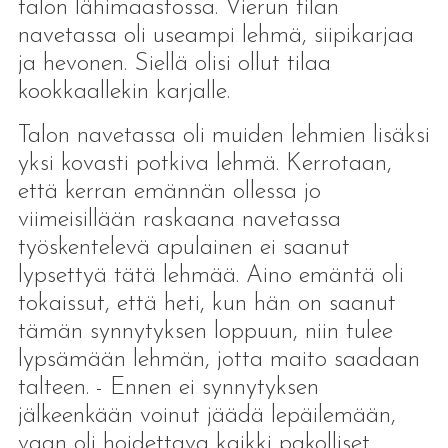
talon lähimaastossa. Vierun tilan
navetassa oli useampi lehmä, siipikarjaa
ja hevonen. Siellä olisi ollut tilaa
kookkaallekin karjalle.
Talon navetassa oli muiden lehmien lisäksi
yksi kovasti potkiva lehmä. Kerrotaan,
että kerran emännän ollessa jo
viimeisillään raskaana navetassa
työskentelevä apulainen ei saanut
lypsettyä tätä lehmää. Aino emäntä oli
tokaissut, että heti, kun hän on saanut
tämän synnytyksen loppuun, niin tulee
lypsämään lehmän, jotta maito saadaan
talteen. - Ennen ei synnytyksen
jälkeenkään voinut jäädä lepäilemään,
vaan oli hoidettava kaikki pakolliset