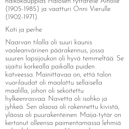
halkokauppias Halosen tyttärelle Ainolle
(1905-1985) ja vaatturi Onni Vierulle
(1902-1971).
Koti ja perhe
Naarvan tilalla oli suuri kaunis
vaaleanvärinen päärakennus, jossa
suuren lapsijoukon oli hyvä temmeltää. Se
sijaitsi korkealla paikalla puiden
katveessa. Mainittavaa on, että talon
vuorilaudat oli maalattu sellaisella
maalilla, johon oli sekoitettu
hylkeenrasvaa. Navetta oli isohko ja
jyhkeä. Sen alaosa oli rakennettu kivistä,
yläosa oli puurakenteinen. Maija-tytär on
kertonut olleensa paimentamassa lehmiä