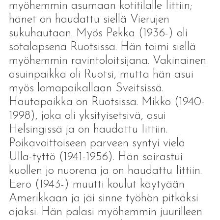
myöhemmin asumaan kotitilalle Iittiin;
hänet on haudattu siellä Vierujen
sukuhautaan. Myös Pekka (1936-) oli
sotalapsena Ruotsissa. Hän toimi siellä
myöhemmin ravintoloitsijana. Vakinainen
asuinpaikka oli Ruotsi, mutta hän asui
myös lomapaikallaan Sveitsissä.
Hautapaikka on Ruotsissa. Mikko (1940-
1998), joka oli yksityisetsivä, asui
Helsingissä ja on haudattu Iittiin.
Poikavoittoiseen parveen syntyi vielä
Ulla-tyttö (1941-1956). Hän sairastui
kuollen jo nuorena ja on haudattu Iittiin.
Eero (1943-) muutti koulut käytyään
Amerikkaan ja jäi sinne työhön pitkäksi
ajaksi. Hän palasi myöhemmin juurilleen