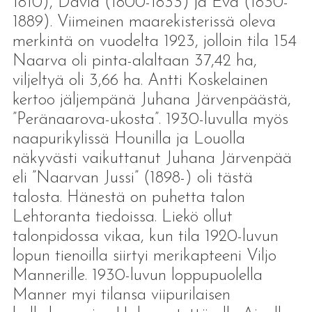
1810), David (1800-1833) ja Eva (1830-
1889). Viimeinen maarekisterissä oleva
merkintä on vuodelta 1923, jolloin tila 154
Naarva oli pinta-alaltaan 37,42 ha,
viljeltyä oli 3,66 ha. Antti Koskelainen
kertoo jäljempänä Juhana Järvenpäästä,
”Peränaarova-ukosta”. 1930-luvulla myös
naapurikylissä Hounilla ja Louolla
näkyvästi vaikuttanut Juhana Järvenpää
eli ”Naarvan Jussi” (1898-) oli tästä
talosta. Hänestä on puhetta talon
Lehtoranta tiedoissa. Liekö ollut
talonpidossa vikaa, kun tila 1920-luvun
lopun tienoilla siirtyi merikapteeni Viljo
Mannerille. 1930-luvun loppupuolella
Manner myi tilansa viipurilaisen