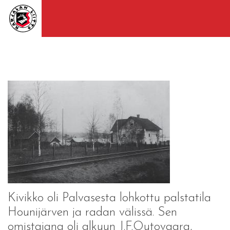
Kivikko oli Palvasesta lohkottu palstatila
Hounijärven ja radan välissä. Sen
omistajana oli alkuun J.F.Outovaara,