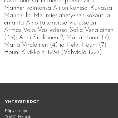
luvun puoliväliin merikapteeni Viljo
Manner vaimonsa Ainon kanssa. Kuvassa
Mannerilla Merimieslähetyksen kokous ja
emäntä Aino takarivissä vieressään
Armas Valo. Vas. edessä Sofia Venäläinen
(33), Anni Sipiläinen ?, Maria Houni (7),
Maria Virolainen (4) ja Helvi Houni (7).
Houni Kivikko n. 1934 (Vahviala 1997)
YHTEYSTIEDOT
Käpylänkuja 1
00610 Helsinki