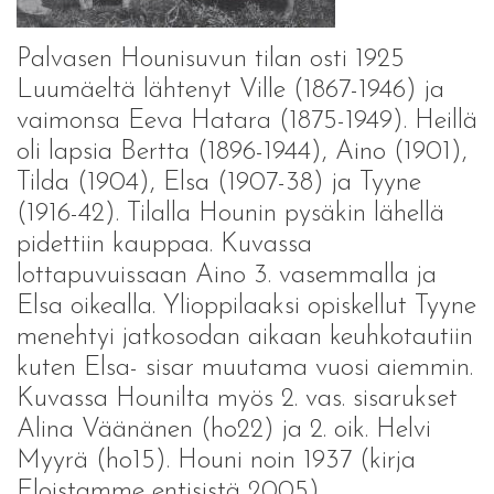
Palvasen Hounisuvun tilan osti 1925
Luumäeltä lähtenyt Ville (1867-1946) ja
vaimonsa Eeva Hatara (1875-1949). Heillä
oli lapsia Bertta (1896-1944), Aino (1901),
Tilda (1904), Elsa (1907-38) ja Tyyne
(1916-42). Tilalla Hounin pysäkin lähellä
pidettiin kauppaa. Kuvassa
lottapuvuissaan Aino 3. vasemmalla ja
Elsa oikealla. Ylioppilaaksi opiskellut Tyyne
menehtyi jatkosodan aikaan keuhkotautiin
kuten Elsa- sisar muutama vuosi aiemmin.
Kuvassa Hounilta myös 2. vas. sisarukset
Alina Väänänen (ho22) ja 2. oik. Helvi
Myyrä (ho15). Houni noin 1937 (kirja
Eloistamme entisistä 2005)