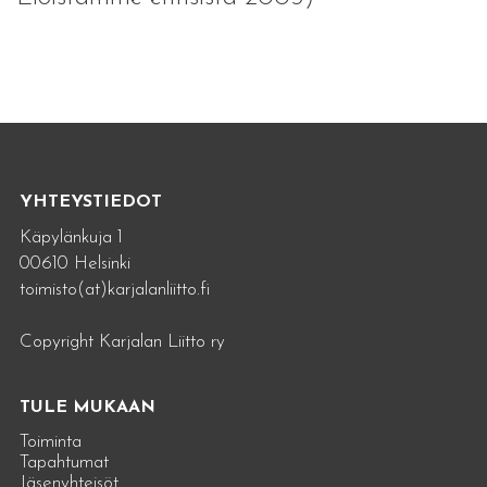
YHTEYSTIEDOT
Käpylänkuja 1
00610 Helsinki
toimisto(at)karjalanliitto.fi
Copyright Karjalan Liitto ry
TULE MUKAAN
Toiminta
Tapahtumat
Jäsenyhteisöt