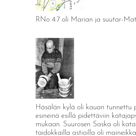
RNo 4:7 oli Marian ja suutar-Mati
Häsälän kylä oli kauan tunnettu puu
esineinä esillä pidettäviin kataj
mukaan. Suurosen Saska oli kataja
taidokkailla astioilla oli maineikk