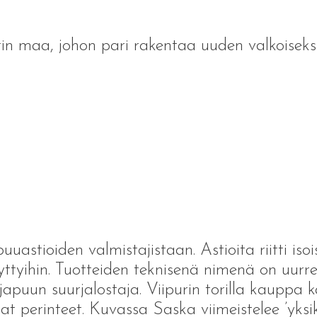
n maa, johon pari rakentaa uuden valkoiseksi
astioiden valmistajistaan. Astioita riitti isois
apyttyihin. Tuotteiden teknisenä nimenä on uu
puun suurjalostaja. Viipurin torilla kauppa kä
aat perinteet. Kuvassa Saska viimeistelee ’yksi