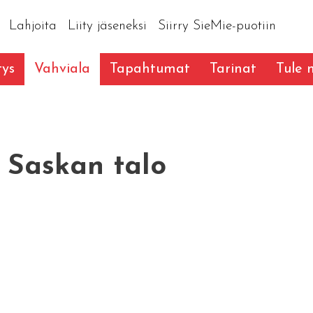
Lahjoita
Liity jäseneksi
Siirry SieMie-puotiin
tys
Vahviala
Tapahtumat
Tarinat
Tule
 Saskan talo