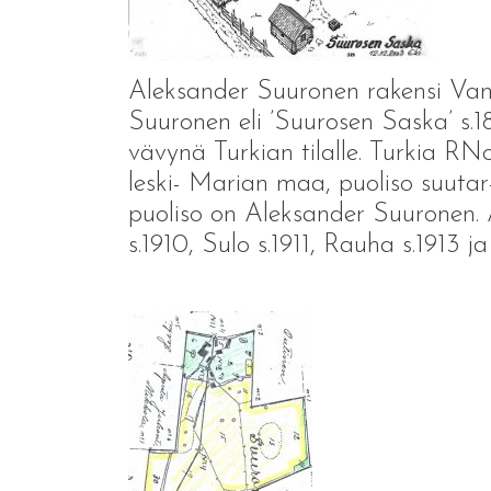
Aleksander Suuronen rakensi Van
Suuronen eli ’Suurosen Saska’ s.18
vävynä Turkian tilalle. Turkia RNo
leski- Marian maa, puoliso suutar
puoliso on Aleksander Suuronen. A
s.1910, Sulo s.1911, Rauha s.1913 ja