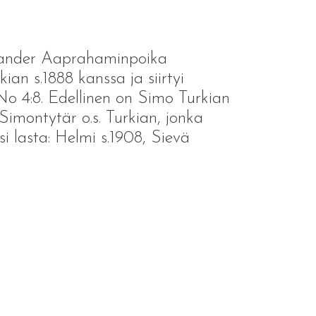
ksander Aaprahaminpoika
ian s.1888 kanssa ja siirtyi
RNo 4:8. Edellinen on Simo Turkian
imontytär o.s. Turkian, jonka
i lasta: Helmi s.1908, Sievä