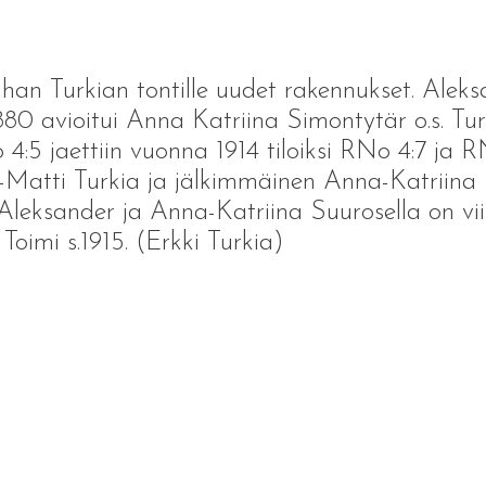
han Turkian tontille uudet rakennukset. Ale
80 avioitui Anna Katriina Simontytär o.s. Turk
 4:5 jaettiin vuonna 1914 tiloiksi RNo 4:7 ja 
-Matti Turkia ja jälkimmäinen Anna-Katriina S
leksander ja Anna-Katriina Suurosella on viis
 Toimi s.1915. (Erkki Turkia)