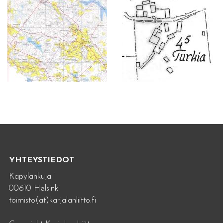
YHTEYSTIEDOT
Käpylänkuja 1
00610 Helsinki
toimisto(at)karjalanliitto.fi