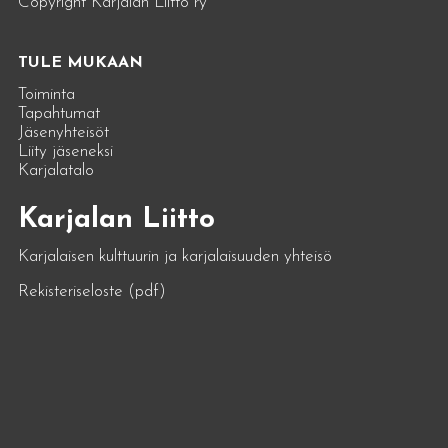
Copyright Karjalan Liitto ry
TULE MUKAAN
Toiminta
Tapahtumat
Jäsenyhteisöt
Liity jäseneksi
Karjalatalo
Karjalan Liitto
Karjalaisen kulttuurin ja karjalaisuuden yhteisö
Rekisteriseloste (pdf)