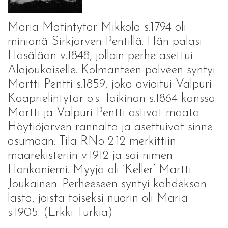
Maria Matintytär Mikkola s.1794 oli
miniänä Sirkjärven Pentillä. Hän palasi
Häsälään v.1848, jolloin perhe asettui
Alajoukaiselle. Kolmanteen polveen syntyi
Martti Pentti s.1859, joka avioitui Valpuri
Kaaprielintytär o.s. Taikinan s.1864 kanssa.
Martti ja Valpuri Pentti ostivat maata
Höytiöjärven rannalta ja asettuivat sinne
asumaan. Tila RNo 2:12 merkittiin
maarekisteriin v.1912 ja sai nimen
Honkaniemi. Myyjä oli ’Keller’ Martti
Joukainen. Perheeseen syntyi kahdeksan
lasta, joista toiseksi nuorin oli Maria
s.1905. (Erkki Turkia)