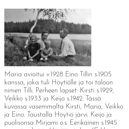
Maria avioitui v.1928 Eino Tillin s.1905
kanssa, joka tuli Höytiölle ja toi taloon
nimen Tilli. Perheen lapset: Kirsti s.1929,
Veikko s.1933 ja Keijo s.1942. Tässä
kuvassa vasemmalta Kirsti, Maria, Veikko
ja Eino. Taustalla Höytiö järvi. Keijo ja
puolisonsa Mirjami o.s. Eerikäinen s.1945