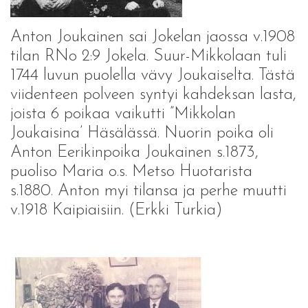
Anton Joukainen sai Jokelan jaossa v.1908
tilan RNo 2:9 Jokela. Suur-Mikkolaan tuli
1744 luvun puolella vävy Joukaiselta. Tästä
viidenteen polveen syntyi kahdeksan lasta,
joista 6 poikaa vaikutti ”Mikkolan
Joukaisina’ Häsälässä. Nuorin poika oli
Anton Eerikinpoika Joukainen s.1873,
puoliso Maria o.s. Metso Huotarista
s.1880. Anton myi tilansa ja perhe muutti
v.1918 Kaipiaisiin. (Erkki Turkia)