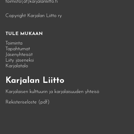
toimisto(at)karjalanliitto.fi
Copyright Karjalan Liitto ry
TULE MUKAAN
Toiminta
Tapahtumat
Jäsenyhteisöt
Liity jäseneksi
Karjalatalo
Karjalan Liitto
Karjalaisen kulttuurin ja karjalaisuuden yhteisö
Rekisteriseloste (pdf)