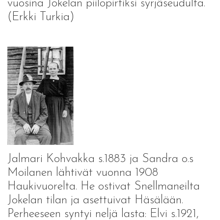
vuosina Jokelan piilopirtiksi syrjäseudulta.
(Erkki Turkia)
Jalmari Kohvakka s.1883 ja Sandra o.s
Moilanen lähtivät vuonna 1908
Haukivuorelta. He ostivat Snellmaneilta
Jokelan tilan ja asettuivat Häsälään.
Perheeseen syntyi neljä lasta: Elvi s.1921,