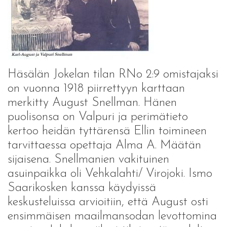
Häsälän Jokelan tilan RNo 2:9 omistajaksi
on vuonna 1918 piirrettyyn karttaan
merkitty August Snellman. Hänen
puolisonsa on Valpuri ja perimätieto
kertoo heidän tyttärensä Ellin toimineen
tarvittaessa opettaja Alma A. Määtän
sijaisena. Snellmanien vakituinen
asuinpaikka oli Vehkalahti/ Virojoki. Ismo
Saarikosken kanssa käydyissä
keskusteluissa arvioitiin, että August osti
ensimmäisen maailmansodan levottomina