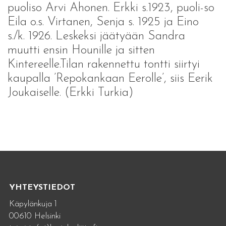
puoliso Arvi Ahonen. Erkki s.1923, puoli-so
Eila o.s. Virtanen, Senja s. 1925 ja Eino
s./k. 1926. Leskeksi jäätyään Sandra
muutti ensin Hounille ja sitten
Kintereelle.Tilan rakennettu tontti siirtyi
kaupalla ’Repokankaan Eerolle’, siis Eerik
Joukaiselle. (Erkki Turkia)
YHTEYSTIEDOT
Käpylänkuja 1
00610 Helsinki