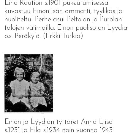
Eino Raution s.1901 pukeutumisessa
kuvastuu Einon isän ammatti, tyylikäs ja
huoliteltu! Perhe asui Peltolan ja Purolan
talojen välimailla. Einon puoliso on Lyydia
o.s. Peräkylä. (Erkki Turkia)
Einon ja Lyydian tyttäret Anna Liisa
s.1931 ja Eila s.1934 noin vuonna 1943