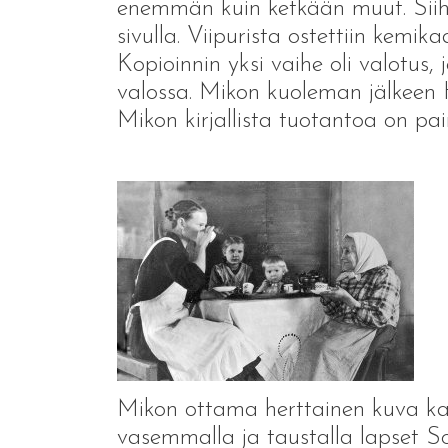
enemmän kuin ketkään muut. Siihen
sivulla. Viipurista ostettiin kemika
Kopioinnin yksi vaihe oli valotus, 
valossa. Mikon kuoleman jälkeen H
Mikon kirjallista tuotantoa on pai
Mikon ottama herttainen kuva kahv
vasemmalla ja taustalla lapset Soi