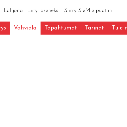
Lahjoita
Liity jäseneksi
Siirry SieMie-puotiin
tys
Vahviala
Tapahtumat
Tarinat
Tule