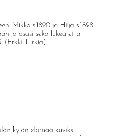
en. Mikko s.1890 ja Hilja s.1898
an ja osasi sekä lukea että
3. (Erkki Turkia)
älän kylän elämää kuviksi