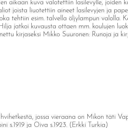
 aikaan kuva valotettiin lasilevylle, joiden 
aliot joista liuotettiin aineet lasilevyjen ja pa
joka tehtiin esim. talvella öljylampun valolla. K
ilja jatkoi kuvausta ottaen mm. koulujen luok
nettu kirjaseksi Mikko Suuronen: Runoja ja kirj
ihetkestä, jossa vieraana on Mikon täti Vappu
ni s.1919 ja Oiva s.1923. (Erkki Turkia)