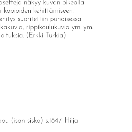
kasetteja näkyy kuvan oikealla
perikopioiden kehittämiseen.
ehitys suoritettiin punaisessa
kakuvia, rippikoulukuvia ym. ym.
oituksia. (Erkki Turkia)
 (isän sisko) s.1847. Hilja