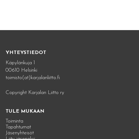
YHTEYSTIEDOT
Käpylänkuja 1
00610 Helsinki
toimisto(at)karjalanliitto.fi
Copyright Karjalan Liitto ry
TULE MUKAAN
Toiminta
Tapahtumat
Jäsenyhteisöt
Liity jäseneksi