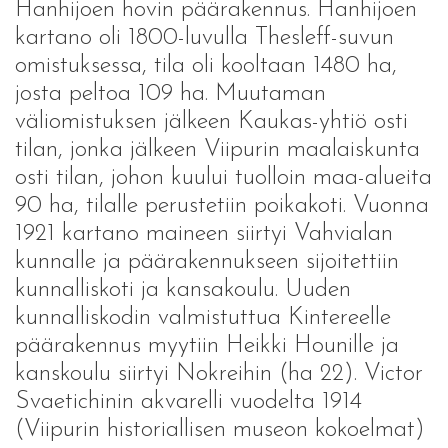
Hanhijoen hovin päärakennus. Hanhijoen
kartano oli 1800-luvulla Thesleff-suvun
omistuksessa, tila oli kooltaan 1480 ha,
josta peltoa 109 ha. Muutaman
väliomistuksen jälkeen Kaukas-yhtiö osti
tilan, jonka jälkeen Viipurin maalaiskunta
osti tilan, johon kuului tuolloin maa-alueita
90 ha, tilalle perustetiin poikakoti. Vuonna
1921 kartano maineen siirtyi Vahvialan
kunnalle ja päärakennukseen sijoitettiin
kunnalliskoti ja kansakoulu. Uuden
kunnalliskodin valmistuttua Kintereelle
päärakennus myytiin Heikki Hounille ja
kanskoulu siirtyi Nokreihin (ha 22). Victor
Svaetichinin akvarelli vuodelta 1914
(Viipurin historiallisen museon kokoelmat)