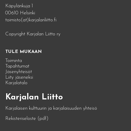
Käpylänkuja 1
00610 Helsinki
toimisto(at)karjalanliitto.fi
Copyright Karjalan Liitto ry
TULE MUKAAN
Toiminta
Tapahtumat
Jäsenyhteisöt
Liity jäseneksi
Karjalatalo
Karjalan Liitto
Karjalaisen kulttuurin ja karjalaisuuden yhteisö
Rekisteriseloste (pdf)