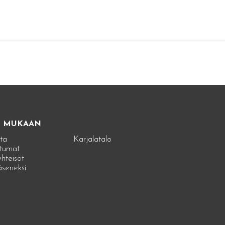
E MUKAAN
ta
Karjalatalo
tumat
hteisöt
jäseneksi