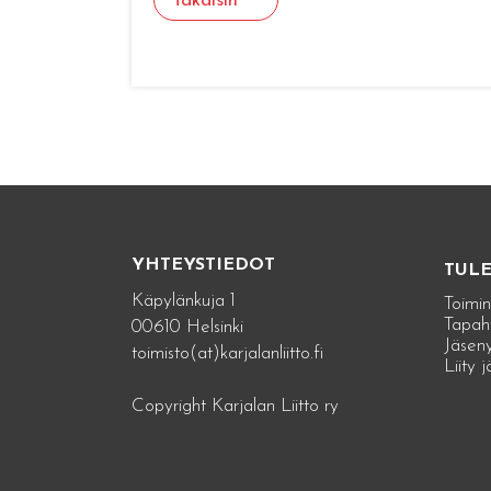
Takaisin
YHTEYSTIEDOT
TUL
Käpylänkuja 1
Toimin
Tapah
00610 Helsinki
Jäseny
toimisto(at)karjalanliitto.fi
Liity 
Copyright Karjalan Liitto ry