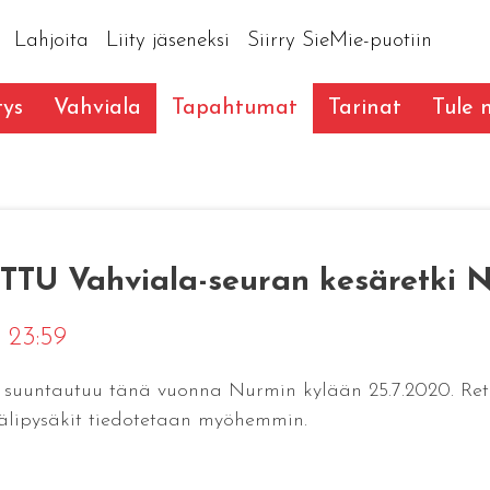
Lahjoita
Liity jäseneksi
Siirry SieMie-puotiin
tys
Vahviala
Tapahtumat
Tarinat
Tule
U Vahviala-seuran kesäretki N
 23:59
i suuntautuu tänä vuonna Nurmin kylään 25.7.2020. Ret
Välipysäkit tiedotetaan myöhemmin.