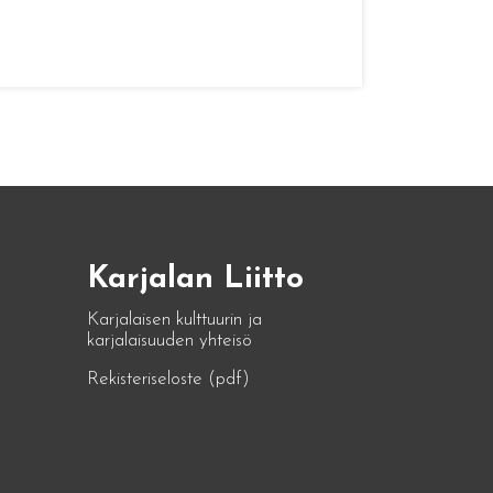
Karjalan Liitto
Karjalaisen kulttuurin ja
karjalaisuuden yhteisö
Rekisteriseloste (pdf)