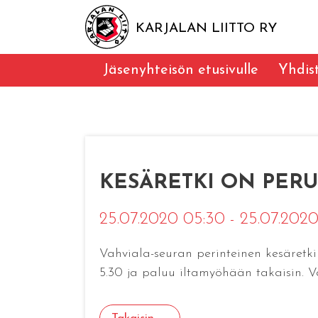
KARJALAN LIITTO RY
Jäsenyhteisön etusivulle
Yhdis
KESÄRETKI ON PERUTT
25.07.2020 05:30 - 25.07.2020
Vahviala-seuran perinteinen kesäretk
5.30 ja paluu iltamyöhään takaisin. 