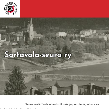
Sortavala-seura ry
Seura vaalii Sortavalan kulttuuria ja perinteitä, vahvistaa