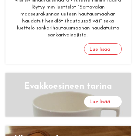
viisi siviilihautausmaata - tutustu niihin! Täältä
löytyy mm luettelot "Sortavalan
maaseurakunnan uuteen hautausmaahan
haudatut henkilöt (hautauspäivä)" sekä
luettelo sankarihautausmaahan haudatuista
sankarivainajista..
Lue lisää
Evak­koe­si­neen ta­ri­na
Lue lisää