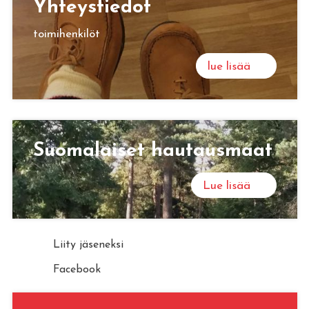
Yh­teys­tie­dot
toimihenkilöt
lue lisää
Suo­ma­lai­set hau­taus­maat
Lue lisää
Liity jäseneksi
Facebook