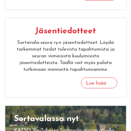
Jä­sen­tie­dot­teet
Sortavala-seura ry:n jäsentiedotteet. Löydä
tarkemmat tiedot tulevista tapahtumista ja
seuran viimeisistä kuulumisista
jäsentiedotteista. Täällä voit myös palata
tutkimaan menneitä tapahtumiamme.
Lue lisää
Sor­ta­va­las­sa nyt
KATSO YouTubessa Sortavala-seuran omalla