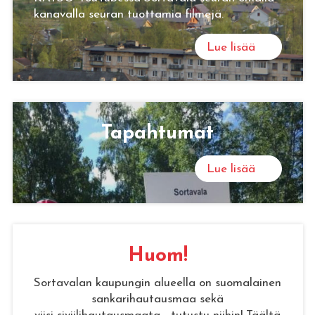
kanavalla seuran tuottamia filmejä.
Lue lisää
Ta­pah­tu­mat
Lue lisää
Huom!
Sortavalan kaupungin alueella on suomalainen
sankarihautausmaa sekä