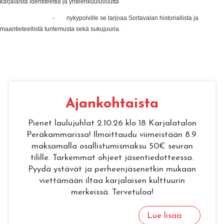
karjalaista identiteettiä ja yhteenkuuluvuutta
- nykypolville se tarjoaa Sortavalan historiallista ja
maantieteellistä tuntemusta sekä sukujuuria.
Ajan­koh­tais­ta
Pienet laulujuhlat 2.10.26 klo 18 Karjalatalon
Peräkammarissa! Ilmoittaudu viimeistään 8.9.
maksamalla osallistumismaksu 50€ seuran
tilille. Tarkemmat ohjeet jäsentiedotteessa.
Pyydä ystävät ja perheenjäsenetkin mukaan
viettämään iltaa karjalaisen kulttuurin
merkeissä. Tervetuloa!
Lue lisää