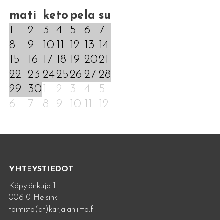
ma
ti
ke
to
pe
la
su
1
2
3
4
5
6
7
8
9
10
11
12
13
14
15
16
17
18
19
20
21
22
23
24
25
26
27
28
29
30
1
2
3
4
5
6
7
8
9
10
11
12
YHTEYSTIEDOT
Käpylänkuja 1
00610 Helsinki
toimisto(at)karjalanliitto.fi