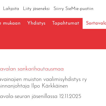
Lahjoita
Liity jäseneksi
Siirry SieMie-puotiin
le mukaan
Yhdistys
Tapahtumat
Sortaval
tavalan sankarihautausmaa
vainajien muiston vaalimisyhdistys ry
innanjohtaja Ilpo Kärkkäinen
avala-seuran jäsenillassa 12.11.2025