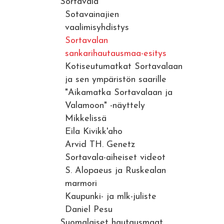
Sortavala
Sotavainajien
vaalimisyhdistys
Sortavalan
sankarihautausmaa-esitys
Kotiseutumatkat Sortavalaan
ja sen ympäristön saarille
"Aikamatka Sortavalaan ja
Valamoon" -näyttely
Mikkelissä
Eila Kivikk'aho
Arvid TH. Genetz
Sortavala-aiheiset videot
S. Alopaeus ja Ruskealan
marmori
Kaupunki- ja mlk-juliste
Daniel Pesu
Suomalaiset hautausmaat