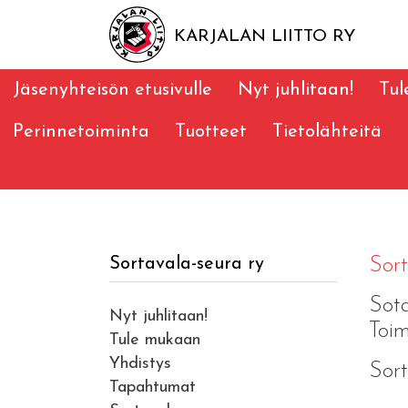
KARJALAN LIITTO RY
Jäsenyhteisön etusivulle
Nyt juhlitaan!
Tu
Perinnetoiminta
Tuotteet
Tietolähteitä
Sortavala-seura ry
Sor
Sota
Nyt juhlitaan!
Toim
Tule mukaan
Yhdistys
Sort
Tapahtumat