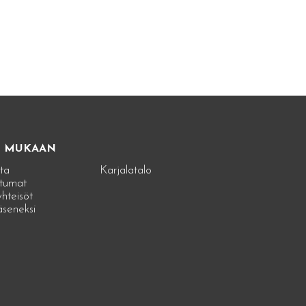
E MUKAAN
ta
Karjalatalo
tumat
hteisöt
jäseneksi