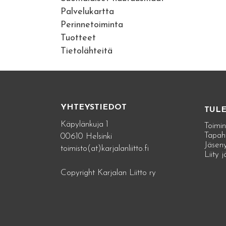
Palvelukartta
Perinnetoiminta
Tuotteet
Tietolähteitä
YHTEYSTIEDOT
TUL
Käpylänkuja 1
Toimin
Tapah
00610 Helsinki
Jäseny
toimisto(at)karjalanliitto.fi
Liity 
Copyright Karjalan Liitto ry