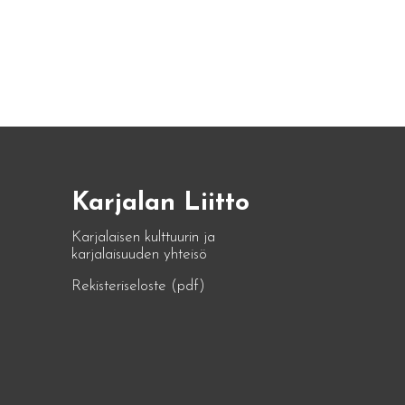
Karjalan Liitto
Karjalaisen kulttuurin ja
karjalaisuuden yhteisö
Rekisteriseloste (pdf)