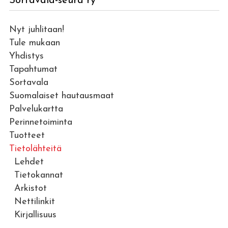
Sortavala-seura ry
Nyt juhlitaan!
Tule mukaan
Yhdistys
Tapahtumat
Sortavala
Suomalaiset hautausmaat
Palvelukartta
Perinnetoiminta
Tuotteet
Tietolähteitä
Lehdet
Tietokannat
Arkistot
Nettilinkit
Kirjallisuus