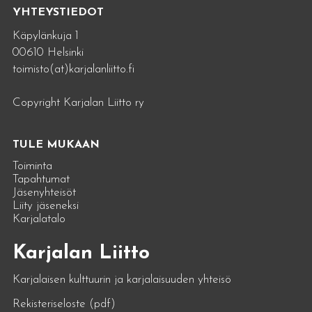
YHTEYSTIEDOT
Käpylänkuja 1
00610 Helsinki
toimisto(at)karjalanliitto.fi
Copyright Karjalan Liitto ry
TULE MUKAAN
Toiminta
Tapahtumat
Jäsenyhteisöt
Liity jäseneksi
Karjalatalo
Karjalan Liitto
Karjalaisen kulttuurin ja karjalaisuuden yhteisö
Rekisteriseloste (pdf)