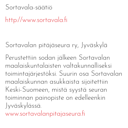
Sortavala-säätiö
http://www.sortavala.fi
Sortavalan pitäjäseura ry, Jyväskylä
Perustettiin sodan jälkeen Sortavalan
maalaiskuntalaisten valtakunnalliseksi
toimintajärjestöksi. Suurin osa Sortavalan
maalaiskunnan asukkaista sijoitettiin
Keski-Suomeen, mistä syystä seuran
toiminnan painopiste on edelleenkin
Jyväskylässä.
www.sortavalanpitajaseura.fi