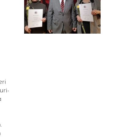
n
ri
uri-
a
.
n