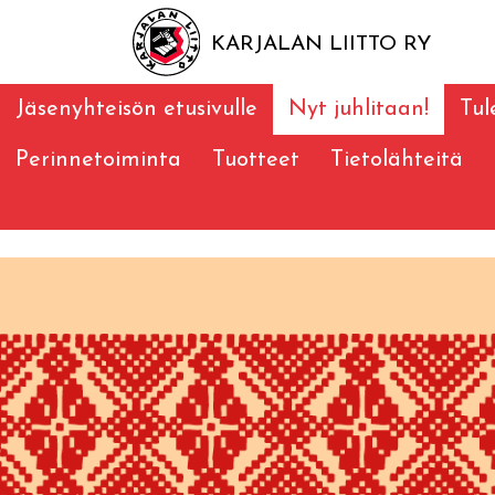
KARJALAN LIITTO RY
Jäsenyhteisön etusivulle
Nyt juhlitaan!
Tu
Perinnetoiminta
Tuotteet
Tietolähteitä