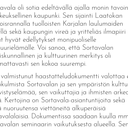
avala oli sotia edeltävällä ajalla monin tavoi
keuksellinen kaupunki. Sen sijainti Laatokan
oisrannalla tuolloisten Karjalan laulumaiden
llä sekä kaupungin vireä ja yritteliäs ilmapiiri
at hyvät edellytykset monipuoliselle
tuurielämälle. Voi sanoa, että Sortavalan
iskunnallinen ja kulttuurinen merkitys oli
attavasti sen kokoa suurempi.
valmistunut haastatteludokumentti valottaa e
kulmista Sortavalan ja sen ympäristön kulttu
ivistyselämää, sen vaikuttajia ja ihmisten arke
lä. Kertojina on Sortavala-asiantuntijoita sekä
lä nuoruutensa viettäneitä alkuperäisiä
avalalaisia. Dokumentissa saadaan kuulla mm
avalan seminaarin vaikutuksesta alueella. Se