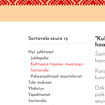
"Ku
Sortavala-seura ry
haa
Nyt juhlitaan!
Sort
Juhlapuhe
haas
Kulttuuria täynnä- muistojen
Sortavala
Karj
Puheenjohtajat muistelevat
kunn
Tule mukaan
Doku
Yhdistys
paik
Tapahtumat
seura
Sortavala