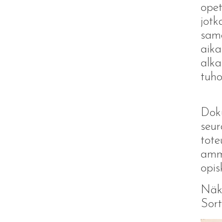
opet
jotk
sama
aika
alka
tuho
Doku
seur
tote
amma
opis
Näky
Sort