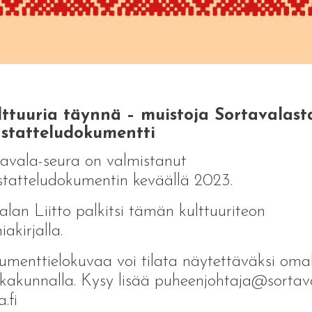
lttuuria täynnä – muistoja Sortavalasta
statteludokumentti
avala-seura on valmistanut
tatteludokumentin keväällä 2023.
alan Liitto palkitsi tämän kulttuuriteon
iakirjalla.
menttielokuvaa voi tilata näytettäväksi oma
kakunnalla. Kysy lisää puheenjohtaja@sortav
.fi