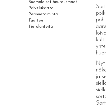
Suomalaiset hautausmaat
Sort
Palvelukartta
poik
Perinnetoiminta
pohj
Tuotteet
ääre
Tietolähteitä
loiv
kult
yhte
huom
Nyt 
näkö
ja s
siel
siel
sort
Sort