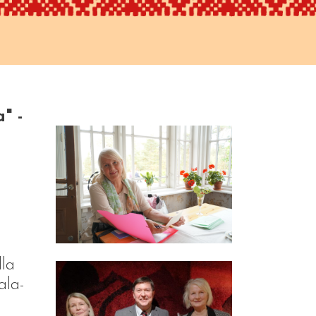
" -
lla
ala-