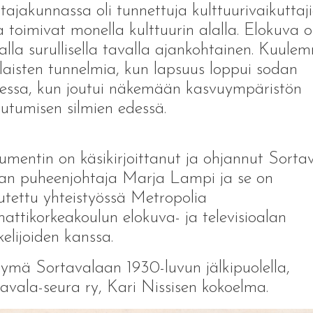
tajakunnassa oli tunnettuja kulttuurivaikuttaji
a toimivat monella kulttuurin alalla. Elokuva 
lla surullisella tavalla ajankohtainen. Kuule
laisten tunnelmia, kun lapsuus loppui sodan
essa, kun joutui näkemään kasvuympäristön
utumisen silmien edessä.
mentin on käsikirjoittanut ja ohjannut Sorta
an puheenjohtaja Marja Lampi ja se on
utettu yhteistyössä Metropolia
ttikorkeakoulun elokuva- ja televisioalan
kelijoiden kanssa.
mä Sortavalaan 1930-luvun jälkipuolella,
avala-seura ry, Kari Nissisen kokoelma.