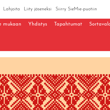
Lahjoita
Liity jäseneksi
Siirry SieMie-puotiin
le mukaan
Yhdistys
Tapahtumat
Sortaval