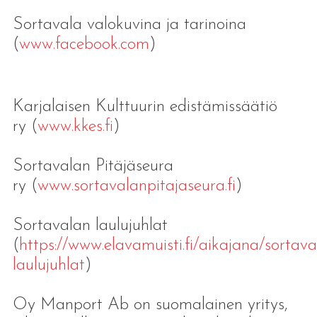
Sortavala valokuvina ja tarinoina
(
www.facebook.com
)
Karjalaisen Kulttuurin edistämissäätiö
ry (
www.kkes.fi
)
Sortavalan Pitäjäseura
ry (
www.sortavalanpitajaseura.fi
)
Sortavalan laulujuhlat
(
https://www.elavamuisti.fi/aikajana/sortava
laulujuhlat
)
Oy Manport Ab on suomalainen yritys,