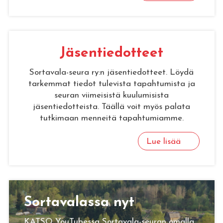
Jä­sen­tie­dot­teet
Sortavala-seura ry:n jäsentiedotteet. Löydä
tarkemmat tiedot tulevista tapahtumista ja
seuran viimeisistä kuulumisista
jäsentiedotteista. Täällä voit myös palata
tutkimaan menneitä tapahtumiamme.
Lue lisää
Sor­ta­va­las­sa nyt
KATSO YouTubessa Sortavala-seuran omalla