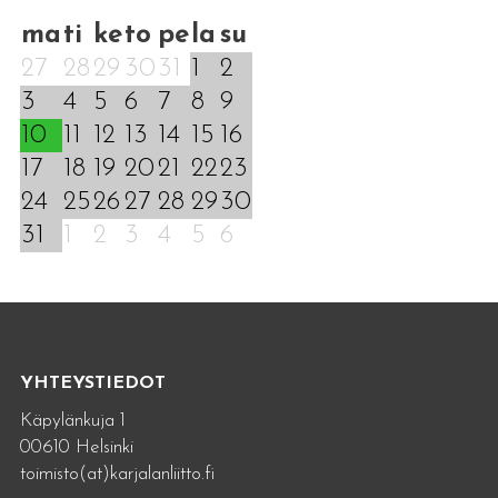
ma
ti
ke
to
pe
la
su
27
28
29
30
31
1
2
3
4
5
6
7
8
9
10
11
12
13
14
15
16
17
18
19
20
21
22
23
24
25
26
27
28
29
30
31
1
2
3
4
5
6
YHTEYSTIEDOT
Käpylänkuja 1
00610 Helsinki
toimisto(at)karjalanliitto.fi