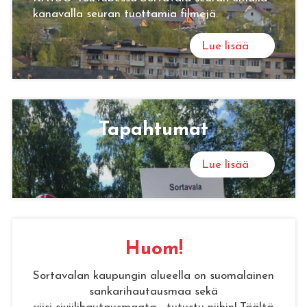
kanavalla seuran tuottamia filmejä.
Lue lisää
Ta­pah­tu­mat
Lue lisää
Huom!
Sortavalan kaupungin alueella on suomalainen
sankarihautausmaa sekä