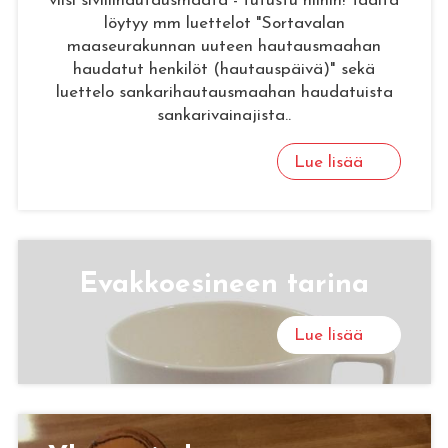
viisi siviilihautausmaata - tutustu niihin! Täältä
löytyy mm luettelot "Sortavalan
maaseurakunnan uuteen hautausmaahan
haudatut henkilöt (hautauspäivä)" sekä
luettelo sankarihautausmaahan haudatuista
sankarivainajista..
Lue lisää
Evak­koe­si­neen ta­ri­na
Lue lisää