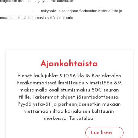
karjalaista identiteettiä ja yhteenkuuluvuutta
- nykypolville se tarjoaa Sortavalan historiallista ja
maantieteellistä tuntemusta sekä sukujuuria.
Ajan­koh­tais­ta
Pienet laulujuhlat 2.10.26 klo 18 Karjalatalon
Peräkammarissa! Ilmoittaudu viimeistään 8.9.
maksamalla osallistumismaksu 50€ seuran
tilille. Tarkemmat ohjeet jäsentiedotteessa.
Pyydä ystävät ja perheenjäsenetkin mukaan
viettämään iltaa karjalaisen kulttuurin
merkeissä. Tervetuloa!
Lue lisää