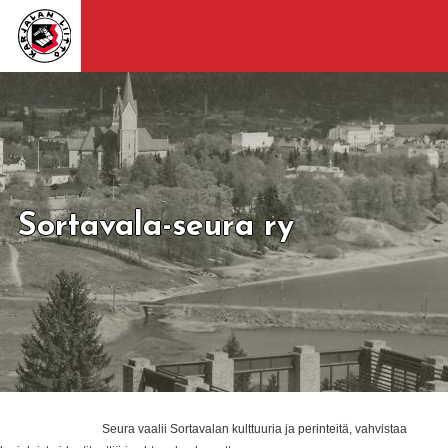
Sortavala-seura ry
Seura vaalii Sortavalan kulttuuria ja perinteitä, vahvistaa