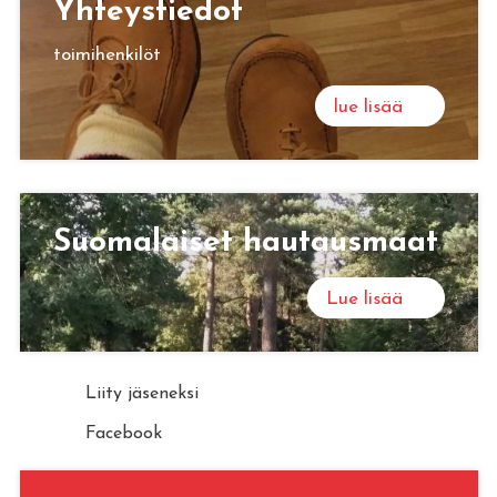
Yh­teys­tie­dot
toimihenkilöt
lue lisää
Suo­ma­lai­set hau­taus­maat
Lue lisää
Liity jäseneksi
Facebook