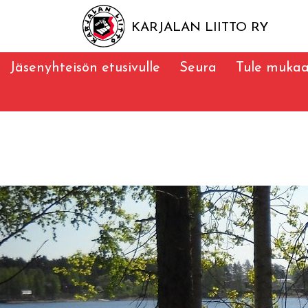
KARJALAN LIITTO RY
Jäsenyhteisön etusivulle
Seura
Tule muka