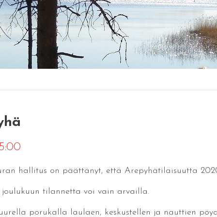
yhä
15:00
ran hallitus on päättänyt, että Arepyhätilaisuutta 2020 
joulukuun tilannetta voi vain arvailla.
uurella porukalla laulaen, keskustellen ja nauttien pöy