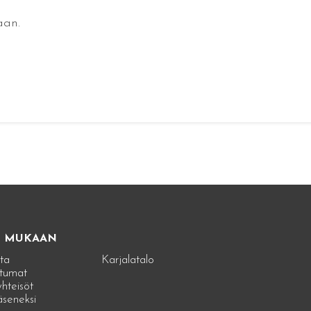
aan.
E MUKAAN
ta
Karjalatalo
tumat
hteisöt
jäseneksi