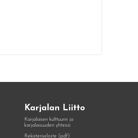
Karjalan Liitto
Karjalaisen kulttuurin ja
karjalaisuuden yhteisö
Rekisteriseloste (pdf)