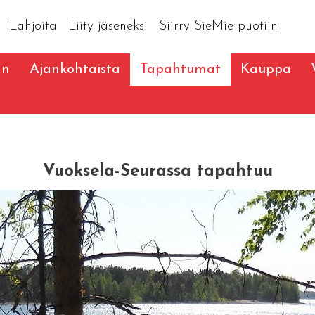
Lahjoita
Liity jäseneksi
Siirry SieMie-puotiin
an
Ajankohtaista
Tapahtumat
Kauppa
Vuoksela-Seurassa tapahtuu