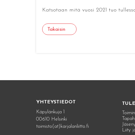
Katsotaan mitä vuosi 2021 tuo tulless
Takaisin
YHTEYSTIEDOT
TUL
Käpylänkuja 1
Toimin
Tapah
00610 Helsinki
Jäseny
toimisto(at)karjalanliitto.fi
Liity 