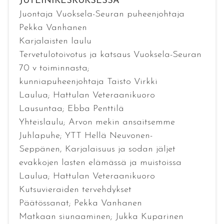
JUTEINIKESKUKSESSA
Juontaja Vuoksela-Seuran puheenjohtaja
Pekka Vanhanen
Karjalaisten laulu
Tervetulotoivotus ja katsaus Vuoksela-Seuran
70 v toiminnasta;
kunniapuheenjohtaja Taisto Virkki
Laulua; Hattulan Veteraanikuoro
Lausuntaa; Ebba Penttilä
Yhteislaulu; Arvon mekin ansaitsemme
Juhlapuhe; YTT Hellä Neuvonen-
Seppänen, Karjalaisuus ja sodan jäljet
evakkojen lasten elämässä ja muistoissa
Laulua; Hattulan Veteraanikuoro
Kutsuvieraiden tervehdykset
Päätössanat; Pekka Vanhanen
Matkaan siunaaminen; Jukka Kuparinen