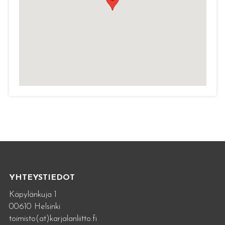
YHTEYSTIEDOT
Käpylänkuja 1
00610 Helsinki
toimisto(at)karjalanliitto.fi