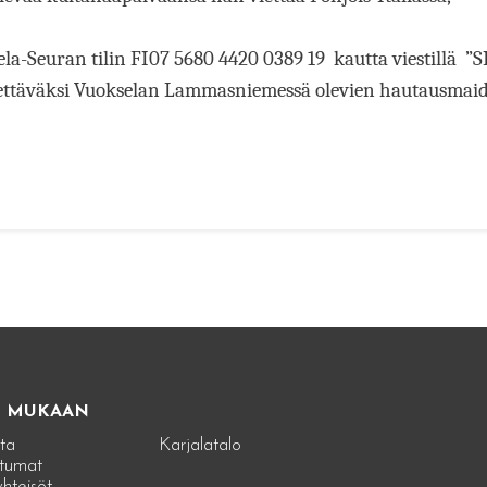
ela-Seuran tilin
FI07 5680 4420 0389 19
kautta viestillä ”
S
käytettäväksi Vuokselan Lammasniemessä olevien hautausma
E MUKAAN
ta
Karjalatalo
tumat
hteisöt