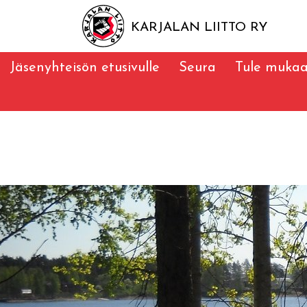
KARJALAN LIITTO RY
Jäsenyhteisön etusivulle
Seura
Tule muka