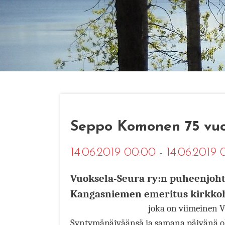
Seppo Komonen 75 vuo
14.06.2019 00:00 - 14.06.2019
Vuoksela-Seura ry:n puheenjohtaj
Kangasniemen emeritus kirkkoh
joka on viimeinen Vu
Syntymäpäiväänsä ja samana päivänä ole