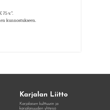
K 75 v.
”.
iden kunnostukseen.
Karjalan Liitto
Karjalaisen kulttuurin ja
karjalaisuuden yhteisö