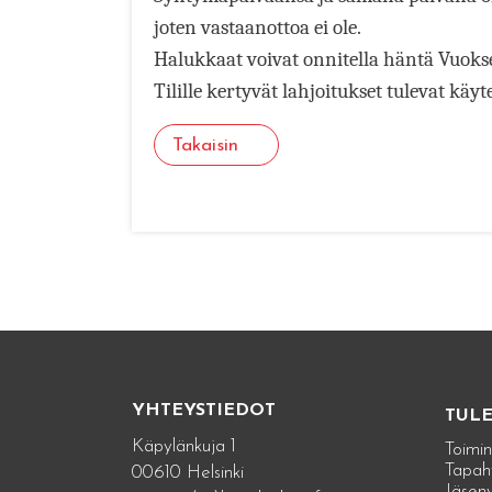
joten vastaanottoa ei ole.
Halukkaat voivat onnitella häntä Vuoks
Tilille kertyvät lahjoitukset tulevat 
Takaisin
YHTEYSTIEDOT
TUL
Käpylänkuja 1
Toimin
Tapah
00610 Helsinki
Jäseny