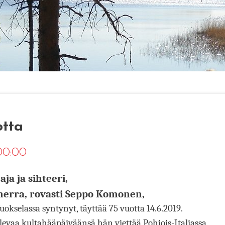
tta
 00:00
a ja sihteeri,
erra, rovasti Seppo Komonen
,
okselassa syntynyt, täyttää 75 vuotta 14.6.2019.
vaa kultahääpäiväänsä hän viettää Pohjois-Italiassa,