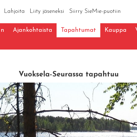
Lahjoita
Liity jäseneksi
Siirry SieMie-puotiin
an
Ajankohtaista
Tapahtumat
Kauppa
Vuoksela-Seurassa tapahtuu