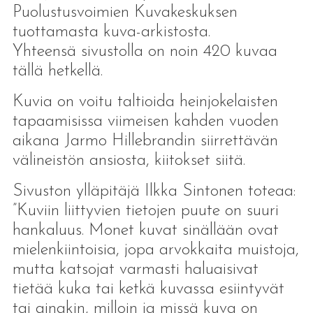
Puolustusvoimien Kuvakeskuksen
tuottamasta kuva-arkistosta.
Yhteensä sivustolla on noin 420 kuvaa
tällä hetkellä.
Kuvia on voitu taltioida heinjokelaisten
tapaamisissa viimeisen kahden vuoden
aikana Jarmo Hillebrandin siirrettävän
välineistön ansiosta, kiitokset siitä.
Sivuston ylläpitäjä Ilkka Sintonen toteaa:
”Kuviin liittyvien tietojen puute on suuri
hankaluus. Monet kuvat sinällään ovat
mielenkiintoisia, jopa arvokkaita muistoja,
mutta katsojat varmasti haluaisivat
tietää kuka tai ketkä kuvassa esiintyvät
tai ainakin, milloin ja missä kuva on