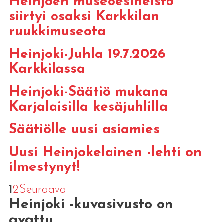
Heinjoen museoesineistö
siirtyi osaksi Karkkilan
ruukkimuseota
Heinjoki-Juhla 19.7.2026
Karkkilassa
Heinjoki-Säätiö mukana
Karjalaisilla kesäjuhlilla
Säätiölle uusi asiamies
Uusi Heinjokelainen -lehti on
ilmestynyt!
1
2
Seuraava
Heinjoki -kuvasivusto on
avattu