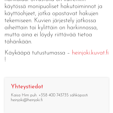
käytössä monipuoliset hakutoiminnot ja
käyttöohjeet, jotka opastavat hakujen
tekemiseen. Kuvien järjestely jatkossa
aiheittain tai kylittäin on harkinnassa,
mutta aina ei löydy riittävää tietoa
tähänkään.
Käykääpä tutustumassa –
heinjoki.kuvat.fi
!
Yhteystiedot
Kaisa Him puh. +358 400 743735 sähköposti
heinjoki@heinjoki.fi