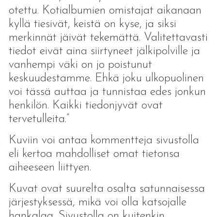
otettu. Kotialbumien omistajat aikanaan
kyllä tiesivät, keistä on kyse, ja siksi
merkinnät jäivät tekemättä. Valitettavasti
tiedot eivät aina siirtyneet jälkipolville ja
vanhempi väki on jo poistunut
keskuudestamme. Ehkä joku ulkopuolinen
voi tässä auttaa ja tunnistaa edes jonkun
henkilön. Kaikki tiedonjyvät ovat
tervetulleita.”
Kuviin voi antaa kommentteja sivustolla
eli kertoa mahdolliset omat tietonsa
aiheeseen liittyen.
Kuvat ovat suurelta osalta satunnaisessa
järjestyksessä, mikä voi olla katsojalle
hankalaa. Sivustolla on kuitenkin