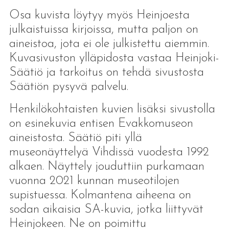
Osa kuvista löytyy myös Heinjoesta
julkaistuissa kirjoissa, mutta paljon on
aineistoa, jota ei ole julkistettu aiemmin.
Kuvasivuston ylläpidosta vastaa Heinjoki-
Säätiö ja tarkoitus on tehdä sivustosta
Säätiön pysyvä palvelu.
Henkilökohtaisten kuvien lisäksi sivustolla
on esinekuvia entisen Evakkomuseon
aineistosta. Säätiö piti yllä
museonäyttelyä Vihdissä vuodesta 1992
alkaen. Näyttely jouduttiin purkamaan
vuonna 2021 kunnan museotilojen
supistuessa. Kolmantena aiheena on
sodan aikaisia SA-kuvia, jotka liittyvät
Heinjokeen. Ne on poimittu