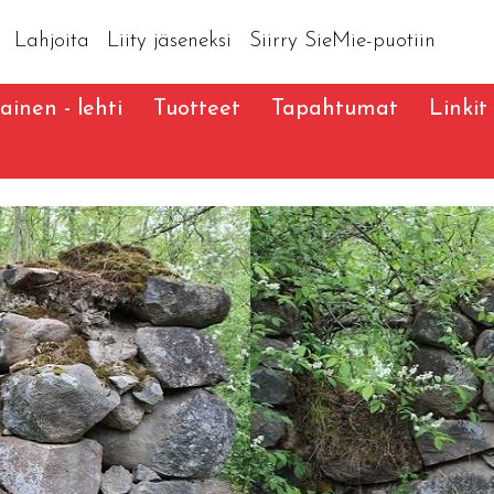
Lahjoita
Liity jäseneksi
Siirry SieMie-puotiin
ainen - lehti
Tuotteet
Tapahtumat
Linkit