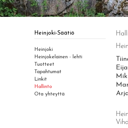
Heinjoki-Säätiö
Hall
Hein
Heinjoki
Heinjokelainen - lehti
Ti
Tuotteet
Eij
Tapahtumat
Mik
Linkit
Mar
Hallinto
Arj
Ota yhteyttä
Hein
Vihd