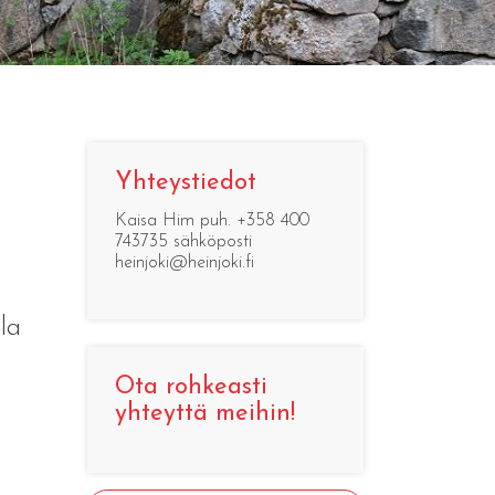
Yhteystiedot
Kaisa Him puh. +358 400
743735 sähköposti
heinjoki@heinjoki.fi
la
Ota rohkeasti
yhteyttä meihin!