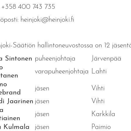
. +358 400 743 735
öposti: heinjoki@heinjoki.fi
joki-Säätiön hallintoneuvostossa on 12 jäsentä
ka Sintonen
puheenjohtaja
Järvenpää
o
varapuheenjohtaja
Lahti
tanen
mo
jäsen
Vihti
lebrand
di Jaarinen
jäsen
Vihti
ja
jäsen
Karkkila
tiainen
a Kulmala
jäsen
Paimio