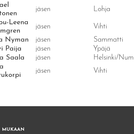
ael
jäsen
Lohja
tonen
pu-Leena
jäsen
Vihti
mgren
ka Nyman
jäsen
Sammatti
i Paija
jäsen
Ypäjä
na Saala
jäsen
Helsinki/Num
ja
jäsen
Vihti
ukorpi
E MUKAAN