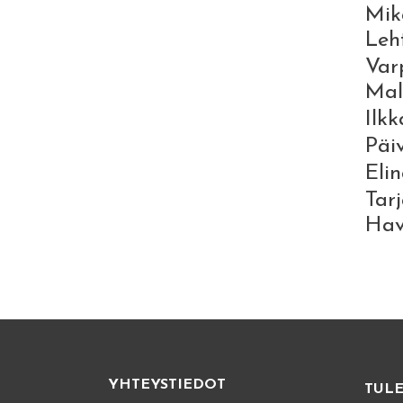
Mik
Leh
Var
Mal
Ilk
Päiv
Eli
Tar
Hav
YHTEYSTIEDOT
TUL