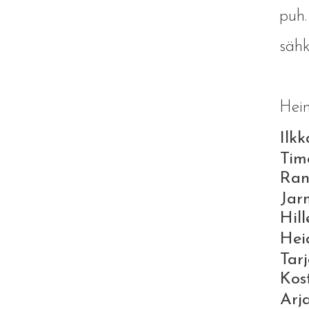
puh
sähk
Hein
Ilk
Tim
Ran
Jar
Hil
Hei
Tar
Kos
Arj