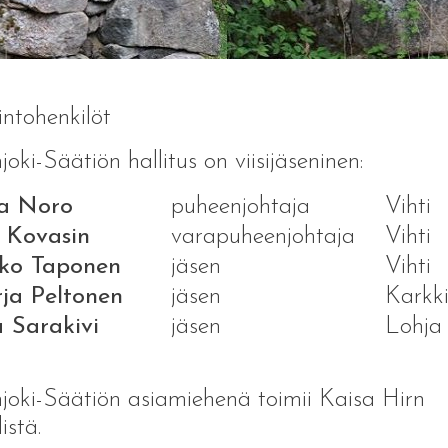
intohenkilöt
joki-Säätiön hallitus on viisijäseninen:
ina Noro
puheenjohtaja
Vihti
a Kovasin
varapuheenjohtaja
Vihti
ko Taponen
jäsen
Vihti
ja Peltonen
jäsen
Karkki
a Sarakivi
jäsen
Lohja
joki-Säätiön asiamiehenä toimii Kaisa Hirn
istä.