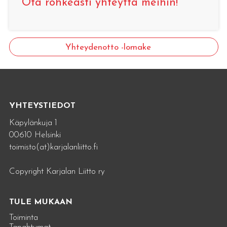
Ota rohkeasti yhteyttä meihin!
Yhteydenotto -lomake
YHTEYSTIEDOT
Käpylänkuja 1
00610 Helsinki
toimisto(at)karjalanliitto.fi
Copyright Karjalan Liitto ry
TULE MUKAAN
Toiminta