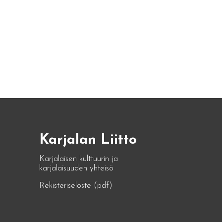
Karjalan Liitto
Karjalaisen kulttuurin ja
karjalaisuuden yhteisö
Rekisteriseloste (pdf)