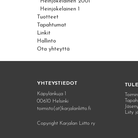
Heinjokelainen 2001
Heinjokelainen 1
Tuotteet
Tapahtumat
Linkit
Hallinto
Ota yhteyttä
YHTEYSTIEDOT
TUL
Käpylänkuja 1
Toimin
Tapah
00610 Helsinki
Jäseny
toimisto(at)karjalanliitto.fi
Liity 
Copyright Karjalan Liitto ry