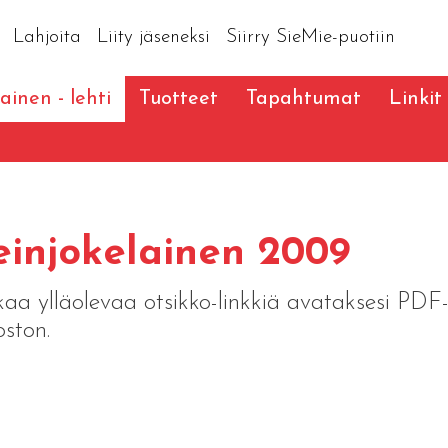
Lahjoita
Liity jäseneksi
Siirry SieMie-puotiin
ainen - lehti
Tuotteet
Tapahtumat
Linkit
injokelainen 2009
kaa ylläolevaa otsikko-linkkiä avataksesi PDF
oston.