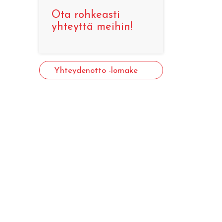
Ota rohkeasti
yhteyttä meihin!
Yhteydenotto -lomake