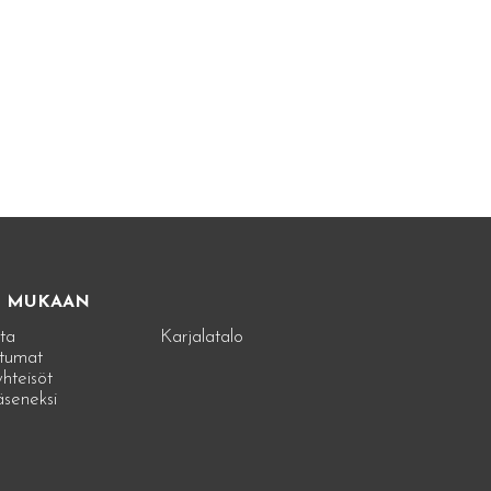
E MUKAAN
ta
Karjalatalo
tumat
hteisöt
jäseneksi