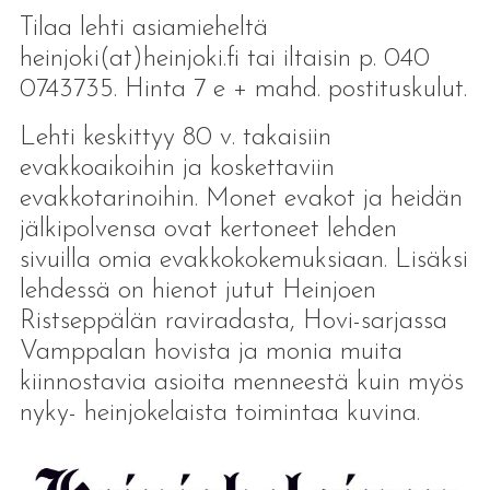
Tilaa lehti asiamieheltä
heinjoki(at)heinjoki.fi tai iltaisin p. 040
0743735. Hinta 7 e + mahd. postituskulut.
Lehti keskittyy 80 v. takaisiin
evakkoaikoihin ja koskettaviin
evakkotarinoihin. Monet evakot ja heidän
jälkipolvensa ovat kertoneet lehden
sivuilla omia evakkokokemuksiaan. Lisäksi
lehdessä on hienot jutut Heinjoen
Ristseppälän raviradasta, Hovi-sarjassa
Vamppalan hovista ja monia muita
kiinnostavia asioita menneestä kuin myös
nyky- heinjokelaista toimintaa kuvina.