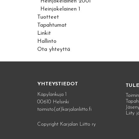
Heinjokelainen 2001
Heinjokelainen 1
Tuotteet
Tapahtumat
Linkit
Hallinto
Ota yhteyttä
YHTEYSTIEDOT
TUL
Käpylänkuja 1
Toimin
Tapah
00610 Helsinki
Jäseny
toimisto(at)karjalanliitto.fi
Liity 
Copyright Karjalan Liitto ry