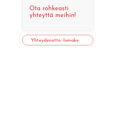
Ota rohkeasti
yhteyttä meihin!
Yhteydenotto -lomake