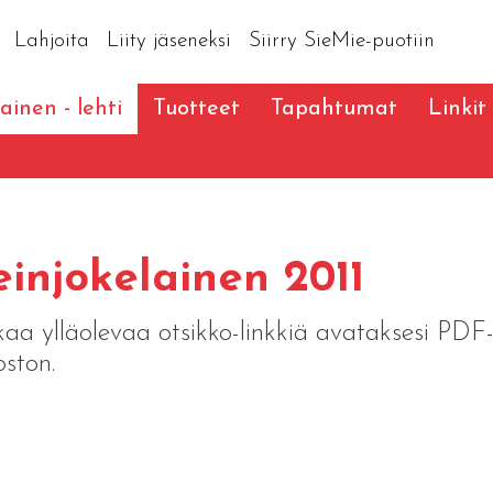
Lahjoita
Liity jäseneksi
Siirry SieMie-puotiin
ainen - lehti
Tuotteet
Tapahtumat
Linkit
injokelainen 2011
kaa ylläolevaa otsikko-linkkiä avataksesi PDF
oston.