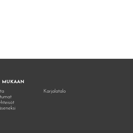
E MUKAAN
ta
Karjalatalo
tumat
hteisöt
jäseneksi