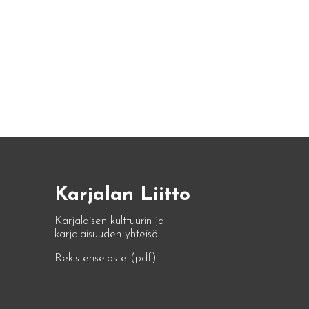
Karjalan Liitto
Karjalaisen kulttuurin ja
karjalaisuuden yhteisö
Rekisteriseloste (pdf)