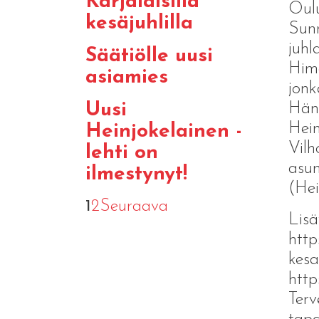
Karjalaisilla
Oulu
kesäjuhlilla
Sunn
juhl
Säätiölle uusi
Him
asiamies
jonk
Häne
Uusi
Hein
Heinjokelainen -
Vilho
lehti on
asum
ilmestynyt!
(Hei
1
2
Seuraava
Lisä
http
kesa
http
Terv