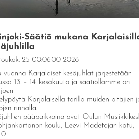
njoki-Säätiö mukana Karjalaisill
äjuhlilla
toukok. 25 00:06:00 2026
 vuonna Karjalaiset kesäjuhlat järjestetään
ssa 13. – 14. kesäkuuta ja säätiöllämme on
joen
telypöytä Karjalaisella torilla muiden pitäjien j
ojen rinnalla.
juhlien pääpaikkoina ovat Oulun Musiikkikes
ohjankartanon koulu, Leevi Madetojan katu,
40