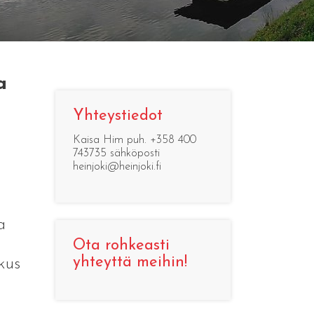
a
Yhteystiedot
Kaisa Him puh. +358 400
743735 sähköposti
heinjoki@heinjoki.fi
a
Ota rohkeasti
yhteyttä meihin!
kus