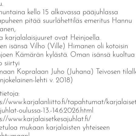
.
untaina kello 15 alkavassa pääjuhlassa
apuheen pitää suurlähettiläs emeritus Hannu
anen,
a karjalalaisjuuret ovat Heinjoella.
n isänsä Vilho (Ville) Himanen oli kotoisin
joen Kämärän kylästä. Oman isänsä kuoltua
 siirtyi
aan Kopralaan Juho (Juhana) Teivosen tilall
njokelainen-lehti v. 2018)
tietoja:
s://www.karjalanliitto.fi/tapahtumat/karjalaise
juhlat-oulussa-13.-14.6.2026.html
s://www.karjalaisetkesajuhlat.fi/
etuloa mukaan karjalaisten yhteiseen