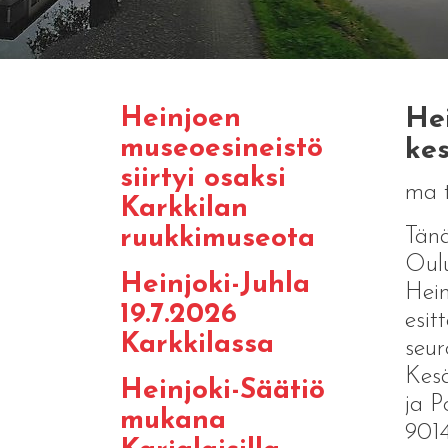
Heinjoen
Hei
museoesineistö
kes
siirtyi osaksi
ma 
Karkkilan
Tänä
ruukkimuseota
Oulu
Heinjoki-Juhla
Hein
19.7.2026
esit
Karkkilassa
seur
Kesä
Heinjoki-Säätiö
ja P
mukana
901