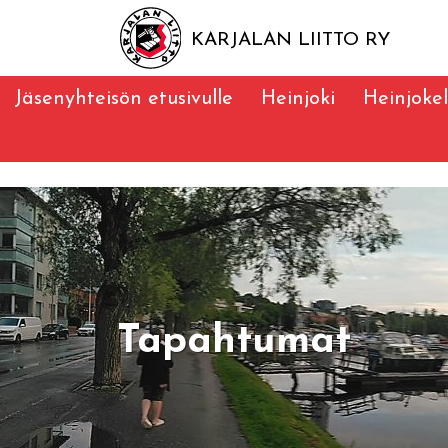
KARJALAN LIITTO RY
Jäsenyhteisön etusivulle
Heinjoki
Heinjokel
Tapahtumat