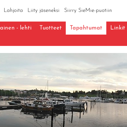
Lahjoita
Liity jäseneksi
Siirry SieMie-puotiin
ainen - lehti
Tuotteet
Tapahtumat
Linkit