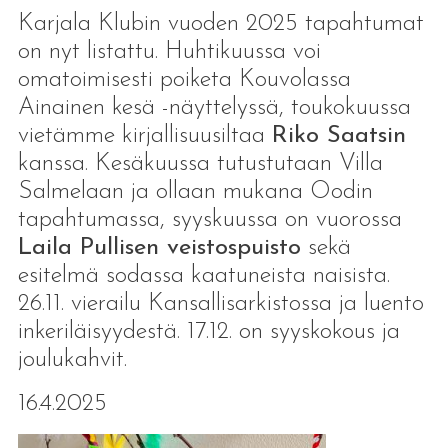
Karjala Klubin vuoden 2025 tapahtumat
on nyt listattu. Huhtikuussa voi
omatoimisesti poiketa Kouvolassa
Ainainen kesä -näyttelyssä, toukokuussa
vietämme kirjallisuusiltaa
Riko Saatsin
kanssa. Kesäkuussa tutustutaan Villa
Salmelaan ja ollaan mukana Oodin
tapahtumassa, syyskuussa on vuorossa
Laila Pullisen veistospuisto
sekä
esitelmä sodassa kaatuneista naisista.
26.11. vierailu Kansallisarkistossa ja luento
inkeriläisyydestä. 17.12. on syyskokous ja
joulukahvit.
16.4.2025