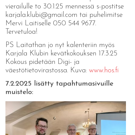
vierailulle to 30.1.25 mennessä s-postitse
karjala.klubi@gmail.com tai puhelimitse
Mervi Laitiselle 050 544 9677.
Tervetuloa!
PS Laitathan jo nyt kalenteriin myös
Karjala Klubin kevätkokouksen 17.3.25
Kokous pidetään Digi- ja
väestötietovirastossa. Kuva:
www.hos.fi
7.2.2025 lisätty tapahtumasivuille
muistelo: