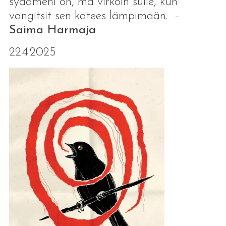
sydämeni on, ma virkoin sulle, kun
vangitsit sen kätees lämpimään. –
Saima Harmaja
22.4.2025