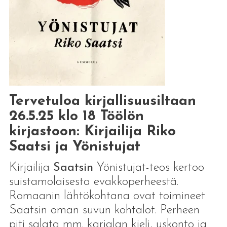
Tervetuloa kirjallisuusiltaan
26.5.25 klo 18 Töölön
kirjastoon: Kirjailija Riko
Saatsi ja Yönistujat
Kirjailija
Saatsin
Yönistujat-teos kertoo
suistamolaisesta evakkoperheestä.
Romaanin lähtökohtana ovat toimineet
Saatsin oman suvun kohtalot. Perheen
piti salata mm. karjalan kieli, uskonto ja