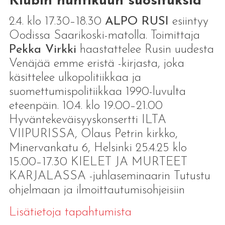
Klubin huhtikuun suosituksia
2.4. klo 17.30–18.30
ALPO RUSI
esiintyy
Oodissa Saarikoski-matolla. Toimittaja
Pekka Virkki
haastattelee Rusin uudesta
Venäjää emme eristä -kirjasta, joka
käsittelee ulkopolitiikkaa ja
suomettumispolitiikkaa 1990-luvulta
eteenpäin. 10.4. klo 19.00–21.00
Hyväntekeväisyyskonsertti ILTA
VIIPURISSA, Olaus Petrin kirkko,
Minervankatu 6, Helsinki 25.4.25 klo
15.00–17.30 KIELET JA MURTEET
KARJALASSA -juhlaseminaarin Tutustu
ohjelmaan ja ilmoittautumisohjeisiin
Lisätietoja tapahtumista