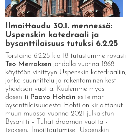
Ilmoittaudu 30.1. mennessä:
Uspenskin katedraali ja
bysanttilaisuus tutuksi 6.2.25
Torstaina 6.2.25 klo 18 tutustumme rovasti
Teo Merraksen
johdolla vuonna 1868
käyttöön vihittyyn Uspenskin katedraaliin,
jonka suunnittelu ja rakentaminen kesti
yhdeksän vuotta. Kuulemme myös
dosentti
Paavo Hohdin
esitelmän
bysanttilaisuudesta. Hohti on kirjoittanut
muun muassa vuonna 2021 julkaistun
Bysantti – Tuhat draaman vuotta -
teoksen. Ilmoittautumiset Uspenskin