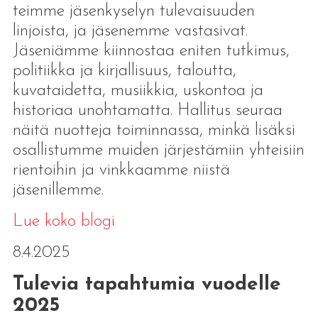
teimme jäsenkyselyn tulevaisuuden
linjoista, ja jäsenemme vastasivat.
Jäseniämme kiinnostaa eniten tutkimus,
politiikka ja kirjallisuus, taloutta,
kuvataidetta, musiikkia, uskontoa ja
historiaa unohtamatta. Hallitus seuraa
näitä nuotteja toiminnassa, minkä lisäksi
osallistumme muiden järjestämiin yhteisiin
rientoihin ja vinkkaamme niistä
jäsenillemme.
Lue koko blogi
8.4.2025
Tulevia tapahtumia vuodelle
2025