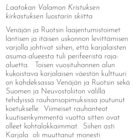
Laatokan Valamon Kristuksen
kirkastuksen luostarin skiitta
Venäjän ja Ruotsin laajentumistoimet
läntisen ja itäisen uskonnon levittämisen
varjolla johtivat siihen, että karjalaisten
asuma-alueesta tuli perifeeristä raja-
aluetta. Toisen vuosituhannen alun
kukoistava karjalaisen väestön kulttuuri
on kahdeksassa Venäjän ja Ruotsin sekä
Suomen ja Neuvostoliiton välillä
tehdyissä rauhansopimuksissa joutunut
koetukselle. Viimeiset rauhanteot
kuutisenkymmentä vuotta sitten ovat
olleet kohtalokkaimmat. Siihen asti
Karjala oli muuttanut monesti