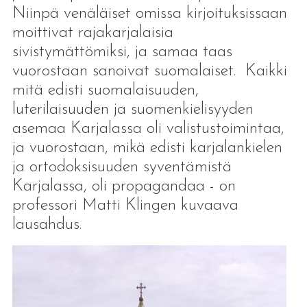
Niinpä venäläiset omissa kirjoituksissaan
moittivat rajakarjalaisia
sivistymättömiksi, ja samaa taas
vuorostaan sanoivat suomalaiset. Kaikki
mitä edisti suomalaisuuden,
luterilaisuuden ja suomenkielisyyden
asemaa Karjalassa oli valistustoimintaa,
ja vuorostaan, mikä edisti karjalankielen
ja ortodoksisuuden syventämistä
Karjalassa, oli propagandaa - on
professori Matti Klingen kuvaava
lausahdus.