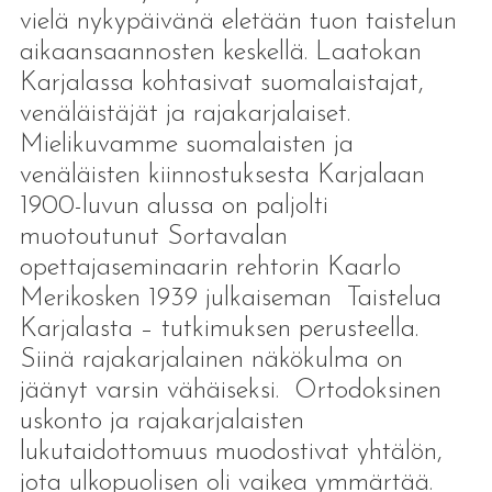
vielä nykypäivänä eletään tuon taistelun
aikaansaannosten keskellä. Laatokan
Karjalassa kohtasivat suomalaistajat,
venäläistäjät ja rajakarjalaiset.
Mielikuvamme suomalaisten ja
venäläisten kiinnostuksesta Karjalaan
1900-luvun alussa on paljolti
muotoutunut Sortavalan
opettajaseminaarin rehtorin Kaarlo
Merikosken 1939 julkaiseman Taistelua
Karjalasta – tutkimuksen perusteella.
Siinä rajakarjalainen näkökulma on
jäänyt varsin vähäiseksi. Ortodoksinen
uskonto ja rajakarjalaisten
lukutaidottomuus muodostivat yhtälön,
jota ulkopuolisen oli vaikea ymmärtää.