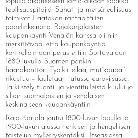
lopulla alkaneeseen lama-aikaan saakka
teollisuuspitäjiä. Sahat ja metsäteollisuus
toimivat Laatokan rantapitäjien
pääelinkeinona. Rajakarjalaisten
kaupankäynti Venäjän kanssa oli niin
merkittävää, että kaupankäyntiä
kontrolloimaan perustettiin Sortavalaan
1880-luvulla Suomen pankin
haarakonttori. Työlkii’ ellää, mut’kaupal’
rikastuu – lauletaan tutussa euroviisussa.
Ja kiistely tuonti- ja vientitulleista kuului jo
silloin suomalaisten ja venäläisen
keskinäiseen kaupankäyntiin.
Raja-Karjala joutui 1800-luvun lopulla ja
1900-luvun alussa henkisen ja hengellisen
taistelun myllerryskentäksi. Itseasiassa