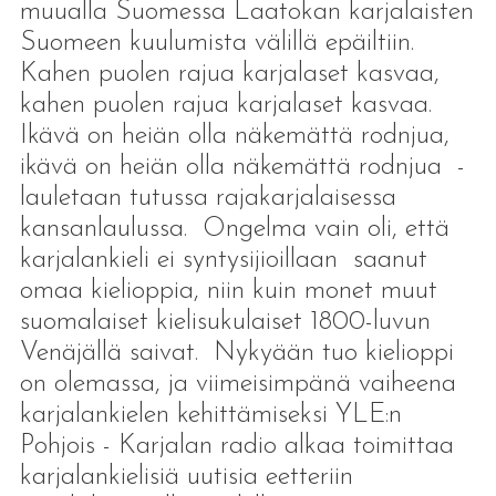
muualla Suomessa Laatokan karjalaisten
Suomeen kuulumista välillä epäiltiin.
Kahen puolen rajua karjalaset kasvaa,
kahen puolen rajua karjalaset kasvaa.
Ikävä on heiän olla näkemättä rodnjua,
ikävä on heiän olla näkemättä rodnjua -
lauletaan tutussa rajakarjalaisessa
kansanlaulussa. Ongelma vain oli, että
karjalankieli ei syntysijioillaan saanut
omaa kielioppia, niin kuin monet muut
suomalaiset kielisukulaiset 1800-luvun
Venäjällä saivat. Nykyään tuo kielioppi
on olemassa, ja viimeisimpänä vaiheena
karjalankielen kehittämiseksi YLE:n
Pohjois - Karjalan radio alkaa toimittaa
karjalankielisiä uutisia eetteriin