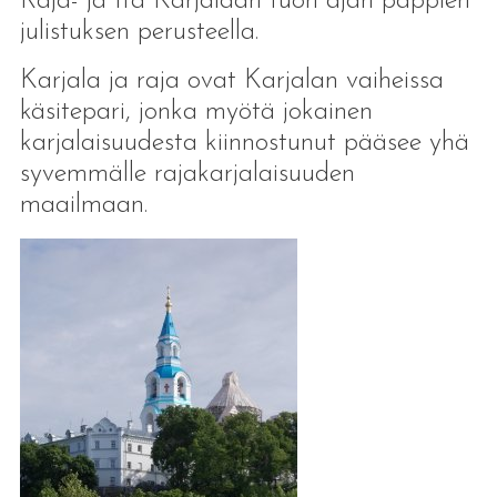
Raja- ja Itä Karjalaan tuon ajan pappien
julistuksen perusteella.
Karjala ja raja ovat Karjalan vaiheissa
käsitepari, jonka myötä jokainen
karjalaisuudesta kiinnostunut pääsee yhä
syvemmälle rajakarjalaisuuden
maailmaan.