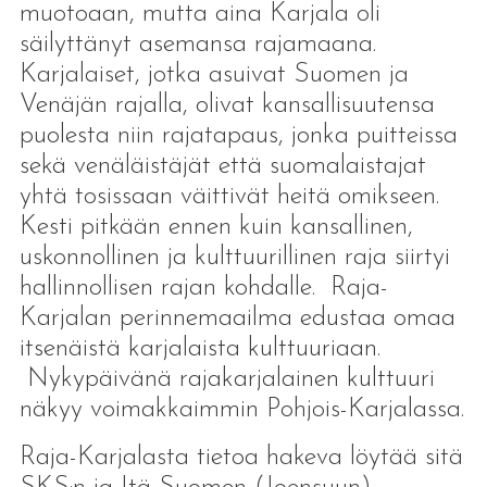
muotoaan, mutta aina Karjala oli
säilyttänyt asemansa rajamaana.
Karjalaiset, jotka asuivat Suomen ja
Venäjän rajalla, olivat kansallisuutensa
puolesta niin rajatapaus, jonka puitteissa
sekä venäläistäjät että suomalaistajat
yhtä tosissaan väittivät heitä omikseen.
Kesti pitkään ennen kuin kansallinen,
uskonnollinen ja kulttuurillinen raja siirtyi
hallinnollisen rajan kohdalle. Raja-
Karjalan perinnemaailma edustaa omaa
itsenäistä karjalaista kulttuuriaan.
Nykypäivänä rajakarjalainen kulttuuri
näkyy voimakkaimmin Pohjois-Karjalassa.
Raja-Karjalasta tietoa hakeva löytää sitä