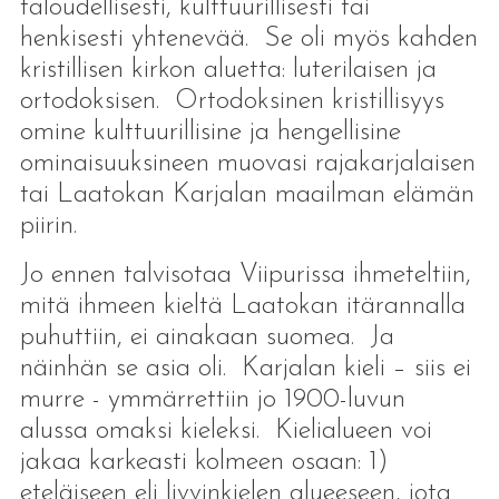
taloudellisesti, kulttuurillisesti tai
henkisesti yhtenevää. Se oli myös kahden
kristillisen kirkon aluetta: luterilaisen ja
ortodoksisen. Ortodoksinen kristillisyys
omine kulttuurillisine ja hengellisine
ominaisuuksineen muovasi rajakarjalaisen
tai Laatokan Karjalan maailman elämän
piirin.
Jo ennen talvisotaa Viipurissa ihmeteltiin,
mitä ihmeen kieltä Laatokan itärannalla
puhuttiin, ei ainakaan suomea. Ja
näinhän se asia oli. Karjalan kieli – siis ei
murre - ymmärrettiin jo 1900-luvun
alussa omaksi kieleksi. Kielialueen voi
jakaa karkeasti kolmeen osaan: 1)
eteläiseen eli livvinkielen alueeseen, jota