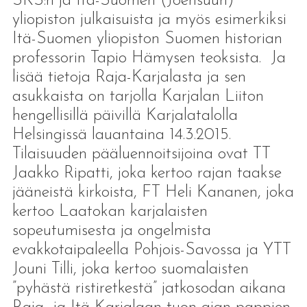
SKS:n ja Itä-Suomen (Joensuun)
yliopiston julkaisuista ja myös esimerkiksi
Itä-Suomen yliopiston Suomen historian
professorin Tapio Hämysen teoksista. Ja
lisää tietoja Raja-Karjalasta ja sen
asukkaista on tarjolla Karjalan Liiton
hengellisillä päivillä Karjalatalolla
Helsingissä lauantaina 14.3.2015.
Tilaisuuden pääluennoitsijoina ovat TT
Jaakko Ripatti, joka kertoo rajan taakse
jääneistä kirkoista, FT Heli Kananen, joka
kertoo Laatokan karjalaisten
sopeutumisesta ja ongelmista
evakkotaipaleella Pohjois-Savossa ja YTT
Jouni Tilli, joka kertoo suomalaisten
”pyhästä ristiretkestä” jatkosodan aikana