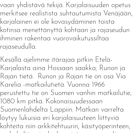
vaan yhdistävä tekijä. Karjalaisuuden opetus
merkitsee realistista suhtautumista Venäjään,
karjalainen ei ole kovasydäminen toista
kotinsa menettänyttä kohtaan ja rajaseudun
ihminen rakentaa vuorovaikutussiltaa
rajaseudulla.
Kesällä ajelimme itärajaa pitkin Etelä-
Karjalasta aina Hossaan saakka; Runon ja
Rajan tietä. Runon ja Rajan tie on osa Via
Karelia -matkailutietä. Vuonna 1966
perustettu tie on Suomen vanhin matkailutie,
1080 km pitkä. Kokonaisuudessaan
Suomenlahdelta Lappiin. Matkan varrelta
löytyy lukuisia eri karjalaisuuteen liittyviä
kohteita niin arkkitehtuurin, käsityöperinteen,