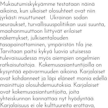
Mukautumiskykyämme testataan näinä
aikoina, kun ulkoiset olosuhteet ovat niin
jyrkästi muuttuneet. Ukrainan sodan
seuraukset, turvallisuuspolitiikan uusi suunta,
maahanmuuttoon liittyvät erilaiset
näkemykset, julkisentalouden
tasapainottaminen, ympäristön tila jne.
Tarvitaan paitsi kykyä luovia utuisessa
tulevaisuudessa myös aiempien ongelmien
ratkaisutaitoja. Kokemusasiantuntijoilla on
kysyntää epävarmuuden aikoina. Karjalaiset
ovat kohdanneet ja läpi eläneet monia edellä
mainittuja olosuhdemuutoksia. Karjalaiset
ovat kokemusasiantuntijoita, joita
yhteiskunnan kannattaa nyt hyödyntää.
Karjalaisuus ei ole kulttuureita erottava,