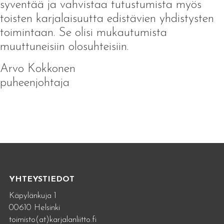
syventää ja vahvistaa tutustumista myös
toisten karjalaisuutta edistävien yhdistysten
toimintaan. Se olisi mukautumista
muuttuneisiin olosuhteisiin.
Arvo Kokkonen
puheenjohtaja
YHTEYSTIEDOT
Käpylänkuja 1
00610 Helsinki
toimisto(at)karjalanliitto.fi