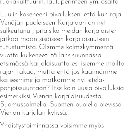
ruokakulttuurin, lauluperinteen ym. osalta.
Luulin kokeneeni oivalluksen, että kun raja
Venäjän puoleiseen Karjalaan on nyt
sulkeutunut, pitäisikö meidän karjalaisten
jatkaa maan sisäiseen karjalaisuuteen
tutustumista. Olemme kolmekymmentä
vuotta kulkeneet itä-länsisuunnassa
etsimässä karjalaisuutta esi-isiemme mailta
rajan takaa, mutta entä jos käännämme
katseemme ja matkamme nyt etelä-
pohjoissuuntaan? Itse koin uusia oivalluksia
esimerkiksi Vienan karjalaisuudesta
Suomussalmella; Suomen puolella olevissa
Vienan karjalan kylissä.
Yhdistystoiminnassa voisimme myös