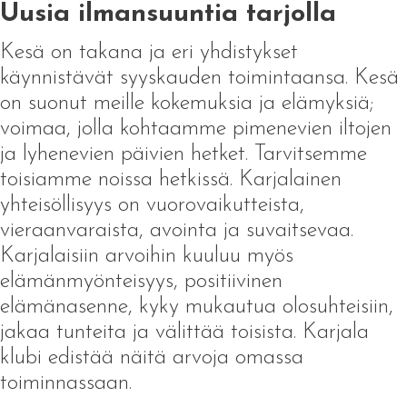
Uusia ilmansuuntia tarjolla
Kesä on takana ja eri yhdistykset
käynnistävät syyskauden toimintaansa. Kesä
on suonut meille kokemuksia ja elämyksiä;
voimaa, jolla kohtaamme pimenevien iltojen
ja lyhenevien päivien hetket. Tarvitsemme
toisiamme noissa hetkissä. Karjalainen
yhteisöllisyys on vuorovaikutteista,
vieraanvaraista, avointa ja suvaitsevaa.
Karjalaisiin arvoihin kuuluu myös
elämänmyönteisyys, positiivinen
elämänasenne, kyky mukautua olosuhteisiin,
jakaa tunteita ja välittää toisista. Karjala
klubi edistää näitä arvoja omassa
toiminnassaan.