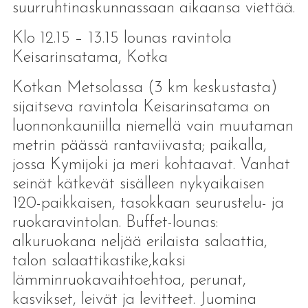
suurruhtinaskunnassaan aikaansa viettää.
Klo 12.15 – 13.15 lounas ravintola
Keisarinsatama, Kotka
Kotkan Metsolassa (3 km keskustasta)
sijaitseva ravintola Keisarinsatama on
luonnonkauniilla niemellä vain muutaman
metrin päässä rantaviivasta; paikalla,
jossa Kymijoki ja meri kohtaavat. Vanhat
seinät kätkevät sisälleen nykyaikaisen
120-paikkaisen, tasokkaan seurustelu- ja
ruokaravintolan. Buffet-lounas:
alkuruokana neljää erilaista salaattia,
talon salaattikastike,kaksi
lämminruokavaihtoehtoa, perunat,
kasvikset, leivät ja levitteet. Juomina