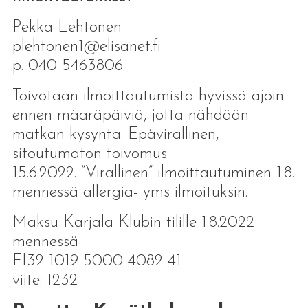
Pekka Lehtonen
plehtonen1@elisanet.fi
p. 040 5463806
Toivotaan ilmoittautumista hyvissä ajoin
ennen määräpäiviä, jotta nähdään
matkan kysyntä. Epävirallinen,
sitoutumaton toivomus
15.6.2022. ”Virallinen” ilmoittautuminen 1.8.
mennessä allergia- yms ilmoituksin.
Maksu Karjala Klubin tilille 1.8.2022
mennessä
FI32 1019 5000 4082 41
viite: 1232