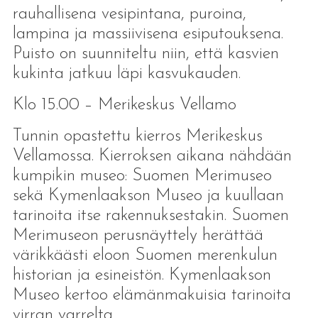
rauhallisena vesipintana, puroina,
lampina ja massiivisena esiputouksena.
Puisto on suunniteltu niin, että kasvien
kukinta jatkuu läpi kasvukauden.
Klo 15.00 – Merikeskus Vellamo
Tunnin opastettu kierros Merikeskus
Vellamossa. Kierroksen aikana nähdään
kumpikin museo: Suomen Merimuseo
sekä Kymenlaakson Museo ja kuullaan
tarinoita itse rakennuksestakin. Suomen
Merimuseon perusnäyttely herättää
värikkäästi eloon Suomen merenkulun
historian ja esineistön. Kymenlaakson
Museo kertoo elämänmakuisia tarinoita
virran varrelta.