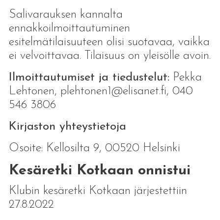
Salivarauksen kannalta
ennakkoilmoittautuminen
esitelmätilaisuuteen olisi suotavaa, vaikka
ei velvoittavaa. Tilaisuus on yleisölle avoin.
Ilmoittautumiset ja tiedustelut:
Pekka
Lehtonen, plehtonen1@elisanet.fi, 040
546 3806
Kirjaston yhteystietoja
Osoite: Kellosilta 9, 00520 Helsinki
Kesäretki Kotkaan onnistui
Klubin kesäretki Kotkaan järjestettiin
27.8.2022