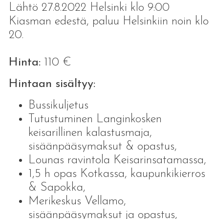
Lähtö 27.8.2022 Helsinki klo 9:00
Kiasman edestä, paluu Helsinkiin noin klo
20.
Hinta:
110 €
Hintaan sisältyy:
Bussikuljetus
Tutustuminen Langinkosken
keisarillinen kalastusmaja,
sisäänpääsymaksut & opastus,
Lounas ravintola Keisarinsatamassa,
1,5 h opas Kotkassa, kaupunkikierros
& Sapokka,
Merikeskus Vellamo,
sisäänpääsymaksut ja opastus,