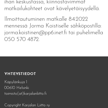
ihan keskustassa, kiinnostavimmat
matkailukohteet ovat kävelyetäisyydellä.
Ilmoittautuminen matkalle 8.4.2022
mennessä Jorma Koistiselle sähköpostilla:
jorma.koistinen@pp6.inet.fi tai puhelimella
050 570 4872.
YHTEYSTIEDOT
Käpylänkuja 1
00610 Helsinki
toimisto(at)karjalanliitto.fi
Copyright Karjalan Liitto ry