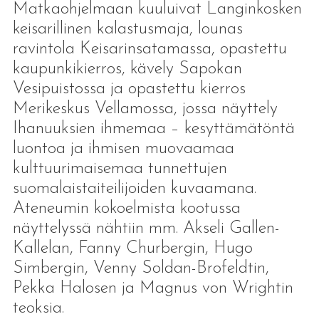
Matkaohjelmaan kuuluivat Langinkosken
keisarillinen kalastusmaja, lounas
ravintola Keisarinsatamassa, opastettu
kaupunkikierros, kävely Sapokan
Vesipuistossa ja opastettu kierros
Merikeskus Vellamossa, jossa näyttely
Ihanuuksien ihmemaa – kesyttämätöntä
luontoa ja ihmisen muovaamaa
kulttuurimaisemaa tunnettujen
suomalaistaiteilijoiden kuvaamana.
Ateneumin kokoelmista kootussa
näyttelyssä nähtiin mm. Akseli Gallen-
Kallelan, Fanny Churbergin, Hugo
Simbergin, Venny Soldan-Brofeldtin,
Pekka Halosen ja Magnus von Wrightin
teoksia.