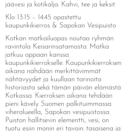
jäävesi ja kotikalja. Kahvi, tee ja keksit.
Klo 13.15 – 14.45 opastettu
kaupunkikierros & Sapokan Vesipuisto
Kotkan matkailuopas noutaa ryhmän
ravintola Keisarinsatamasta. Matka
jatkuu oppaan kanssa
kaupunkikierrokselle. Kaupunkikierroksen
aikana nähdään merkittävimmät
nähtävyydet ja kuullaan tarinoita
historiasta sekä tämän päivän elämästä
Kotkassa. Kierroksen aikana tehdään
pieni kävely Suomen palkituimmassa
viheralueella, Sapokan vesipuistossa.
Puiston hallitsevin elementti, vesi, on
tuotu esiin monin eri tavoin: tasaisena ja