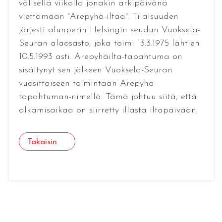
välisellä viikolla jonakin arkipäivänä
viettämään "Arepyhä-iltaa". Tilaisuuden
järjesti alunperin Helsingin seudun Vuoksela-
Seuran alaosasto, joka toimi 13.3.1975 lähtien
10.5.1993 asti. Arepyhäilta-tapahtuma on
sisältynyt sen jälkeen Vuoksela-Seuran
vuosittaiseen toimintaan Arepyhä-
tapahtuman-nimellä. Tämä johtuu siitä, että
alkamisaikaa on siirretty illasta iltapäivään.
Takaisin