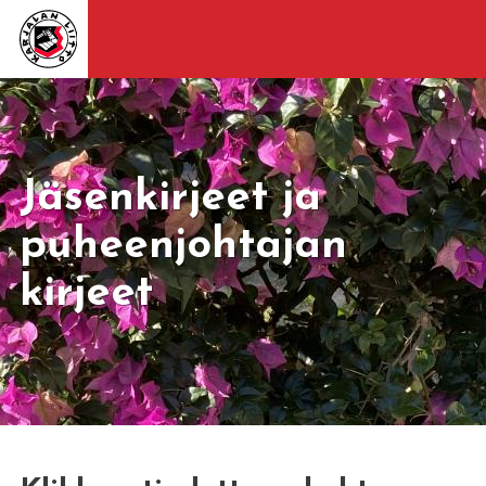
Jäsenkirjeet ja
puheenjohtajan
kirjeet