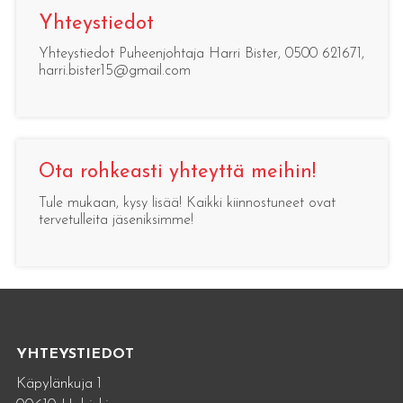
Yhteystiedot
Yhteystiedot Puheenjohtaja Harri Bister, 0500 621671,
harri.bister15@gmail.com
Ota rohkeasti yhteyttä meihin!
Tule mukaan, kysy lisää! Kaikki kiinnostuneet ovat
tervetulleita jäseniksimme!
YHTEYSTIEDOT
Käpylänkuja 1