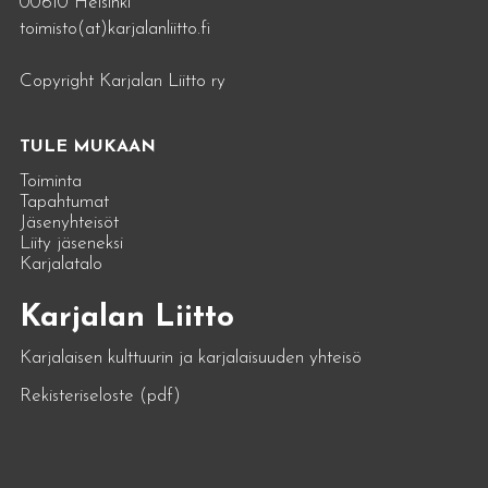
00610 Helsinki
toimisto(at)karjalanliitto.fi
Copyright Karjalan Liitto ry
TULE MUKAAN
Toiminta
Tapahtumat
Jäsenyhteisöt
Liity jäseneksi
Karjalatalo
Karjalan Liitto
Karjalaisen kulttuurin ja karjalaisuuden yhteisö
Rekisteriseloste (pdf)