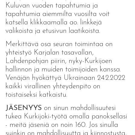
Kuluvan vuoden tapahtumia ja
tapahtumia aiemmilta vuosilta voit
katsella klikkaamalla ao. linkkejä
valikoista ja etusivun laatikoista.
Merkittävä osa seuran toimintaa on
yhteistyö Karjalan tasavallan,
Lahdenpohjan piirin, nyky-Kurkijoen
hallinnon ja muiden toimijoiden kanssa.
Venäjän hyökättyä Ukrainaan 24.2.2022
kaikki virallinen yhteydenpito on
toistaiseksi katkaistu.
JÄSENYYS
on sinun mahdollisuutesi
tukea Kurkijoki-työtä omalla panoksellasi
- meitä jäseniä on noin 160. Jos sinulla
suinkin on mahdollisuutta ja kiinnostusta,