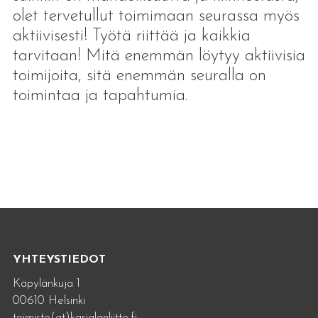
olet tervetullut toimimaan seurassa myös
aktiivisesti! Työtä riittää ja kaikkia
tarvitaan! Mitä enemmän löytyy aktiivisia
toimijoita, sitä enemmän seuralla on
toimintaa ja tapahtumia.
YHTEYSTIEDOT
Käpylänkuja 1
00610 Helsinki
toimisto(at)karjalanliitto.fi