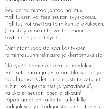
Seuran toimintaa johtaa hallitus.
Hallituksen valitsee seuran syyskokous.
Hallitus voi asettaa toimikuntia avukseen.
Järjestelytoimikunta vastaa monista
käytännön järjestelyistä.
Toimintamuodoista saa käsityksen
toimintasuunnitelmasta ja -kertomuksista.
Näkyvää toimintaa ovat esimerkiksi
erilaiset seuran järjestämät tilaisuudet ja
tapahtumat. Olet lämpimästi tervetullut
niihin "kaik perheineis ja ystävinneis",
vaikka et seuran jäsen olisikaan!
Tapahtumat on tarkoitettu kaikille
kurkijokisille ja Kurkijoesta kiinnostuneille.