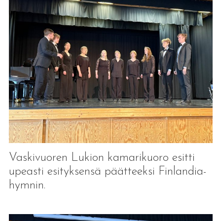
Vaskivuoren Lukion kamarikuoro esitti
upeasti esityksensä päätteeksi Finlandia-
hymnin.