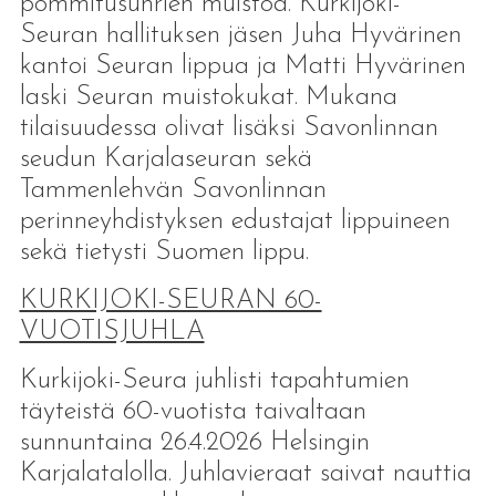
pommitusuhrien muistoa. Kurkijoki-
Seuran hallituksen jäsen Juha Hyvärinen
kantoi Seuran lippua ja Matti Hyvärinen
laski Seuran muistokukat. Mukana
tilaisuudessa olivat lisäksi Savonlinnan
seudun Karjalaseuran sekä
Tammenlehvän Savonlinnan
perinneyhdistyksen edustajat lippuineen
sekä tietysti Suomen lippu.
KURKIJOKI-SEURAN 60-
VUOTISJUHLA
Kurkijoki-Seura juhlisti tapahtumien
täyteistä 60-vuotista taivaltaan
sunnuntaina 26.4.2026 Helsingin
Karjalatalolla. Juhlavieraat saivat nauttia