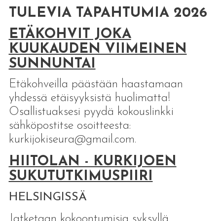
TULEVIA TAPAHTUMIA 2026
ETÄKOHVIT JOKA
KUUKAUDEN VIIMEINEN
SUNNUNTAI
Etäkohveilla päästään haastamaan
yhdessä etäisyyksistä huolimatta!
Osallistuaksesi pyydä kokouslinkki
sähköpostitse osoitteesta:
kurkijokiseura@gmail.com.
HIITOLAN - KURKIJOEN
SUKUTUTKIMUSPIIRI
HELSINGISSÄ
Jatketaan kokoontumisia syksyllä.