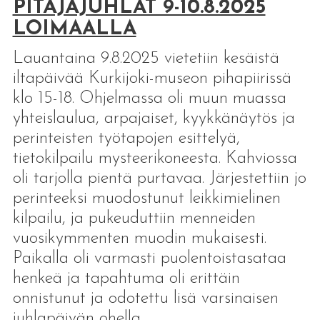
PITÄJÄJUHLAT 9-10.8.2025
LOIMAALLA
Lauantaina 9.8.2025 vietetiin kesäistä
iltapäivää Kurkijoki-museon pihapiirissä
klo 15-18. Ohjelmassa oli muun muassa
yhteislaulua, arpajaiset, kyykkänäytös ja
perinteisten työtapojen esittelyä,
tietokilpailu mysteerikoneesta. Kahviossa
oli tarjolla pientä purtavaa. Järjestettiin jo
perinteeksi muodostunut leikkimielinen
kilpailu, ja pukeuduttiin menneiden
vuosikymmenten muodin mukaisesti.
Paikalla oli varmasti puolentoistasataa
henkeä ja tapahtuma oli erittäin
onnistunut ja odotettu lisä varsinaisen
juhlapäivän ohella.