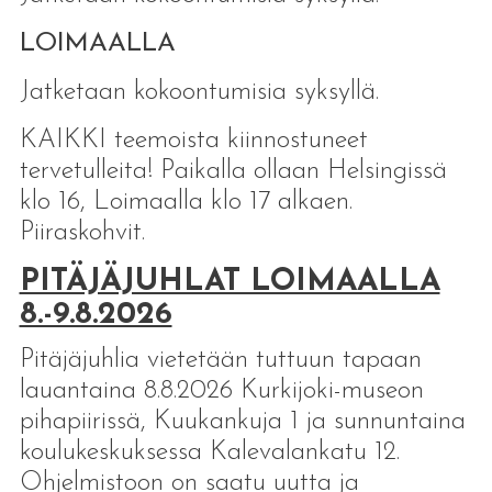
LOIMAALLA
Jatketaan kokoontumisia syksyllä.
KAIKKI teemoista kiinnostuneet
tervetulleita! Paikalla ollaan Helsingissä
klo 16, Loimaalla klo 17 alkaen.
Piiraskohvit.
PITÄJÄJUHLAT LOIMAALLA
8.-9.8.2026
Pitäjäjuhlia vietetään tuttuun tapaan
lauantaina 8.8.2026 Kurkijoki-museon
pihapiirissä, Kuukankuja 1 ja sunnuntaina
koulukeskuksessa Kalevalankatu 12.
Ohjelmistoon on saatu uutta ja