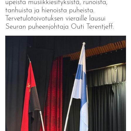
upeista musiikkiesityksistä, runoista,
tanhuista ja hienoista puheista.
Tervetulotoivotuksen vieraille lausui
Seuran puheenjohtaja Outi Terentjeff.