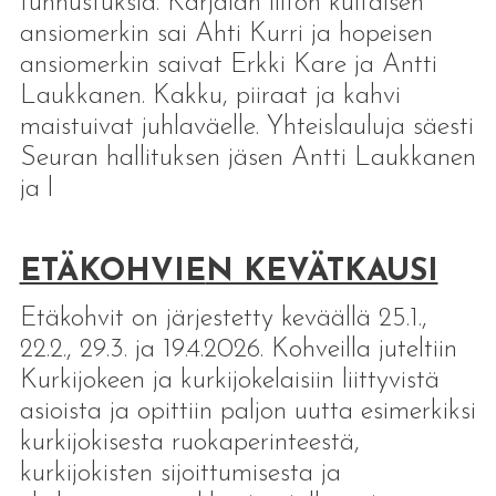
tunnustuksia. Karjalan liiton kultaisen
ansiomerkin sai Ahti Kurri ja hopeisen
ansiomerkin saivat Erkki Kare ja Antti
Laukkanen. Kakku, piiraat ja kahvi
maistuivat juhlaväelle. Yhteislauluja säesti
Seuran hallituksen jäsen Antti Laukkanen
ja l
ETÄKOHVIE
N KEVÄTKAUSI
Etäkohvit on järjestetty keväällä 25.1.,
22.2., 29.3. ja 19.4.2026. Kohveilla juteltiin
Kurkijokeen ja kurkijokelaisiin liittyvistä
asioista ja opittiin paljon uutta esimerkiksi
kurkijokisesta ruokaperinteestä,
kurkijokisten sijoittumisesta ja