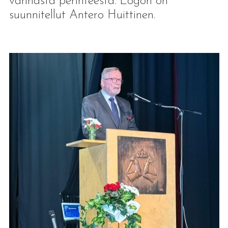
vanhasta perinteestä. Logon on
suunnitellut Antero Huittinen.