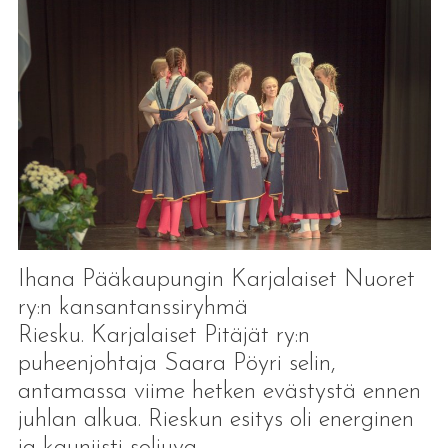
Ihana Pääkaupungin Karjalaiset Nuoret
ry:n kansantanssiryhmä
Riesku. Karjalaiset Pitäjät ry:n
puheenjohtaja Saara Pöyri selin,
antamassa viime hetken evästystä ennen
juhlan alkua. Rieskun esitys oli energinen
ja kauniisti soljuva.