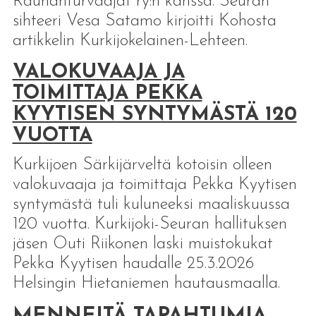
Rauhanturvaajat ry:n kanssa. Seuran
sihteeri Vesa Satamo kirjoitti Kohosta
artikkelin Kurkijokelainen-Lehteen.
VALOKUVAAJA JA
TOIMITTAJA PEKKA
KYYTISEN SYNTYMÄSTÄ 120
VUOTTA
Kurkijoen Särkijärveltä kotoisin olleen
valokuvaaja ja toimittaja Pekka Kyytisen
syntymästä tuli kuluneeksi maaliskuussa
120 vuotta. Kurkijoki-Seuran hallituksen
jäsen Outi Riikonen laski muistokukat
Pekka Kyytisen haudalle 25.3.2026
Helsingin Hietaniemen hautausmaalla.
MENNEITÄ TAPAHTUMIA