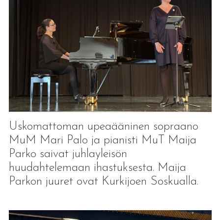
Uskomattoman upeaääninen sopraano
MuM Mari Palo ja pianisti MuT Maija
Parko saivat juhlayleisön
huudahtelemaan ihastuksesta. Maija
Parkon juuret ovat Kurkijoen Soskualla.