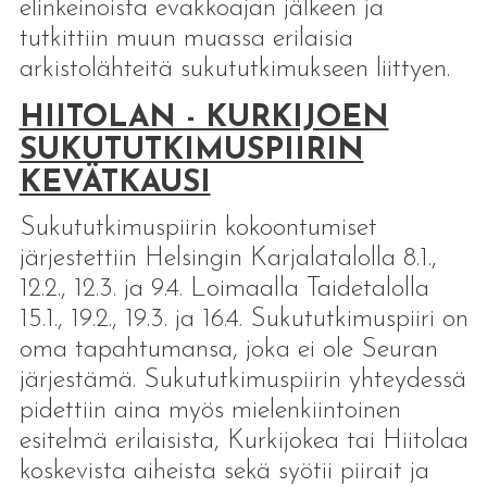
elinkeinoista evakkoajan jälkeen ja
tutkittiin muun muassa erilaisia
arkistolähteitä sukututkimukseen liittyen.
HIITOLAN - KURKIJOEN
SUKUTUTKIMUSPIIRIN
KEVÄTKAUSI
Sukututkimuspiirin kokoontumiset
järjestettiin Helsingin Karjalatalolla 8.1.,
12.2., 12.3. ja 9.4. Loimaalla Taidetalolla
15.1., 19.2., 19.3. ja 16.4. Sukututkimuspiiri on
oma tapahtumansa, joka ei ole Seuran
järjestämä. Sukututkimuspiirin yhteydessä
pidettiin aina myös mielenkiintoinen
esitelmä erilaisista, Kurkijokea tai Hiitolaa
koskevista aiheista sekä syötii piirait ja