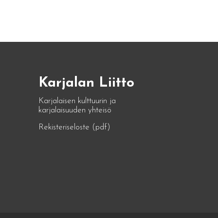
Karjalan Liitto
Karjalaisen kulttuurin ja
karjalaisuuden yhteisö
Rekisteriseloste (pdf)