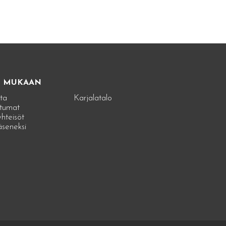
E MUKAAN
ta
Karjalatalo
tumat
hteisöt
jäseneksi