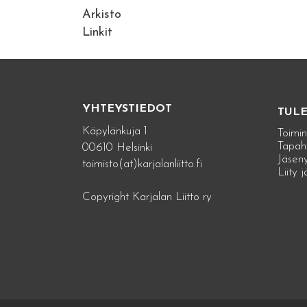
Arkisto
Linkit
YHTEYSTIEDOT
TUL
Käpylänkuja 1
Toimin
Tapah
00610 Helsinki
Jäseny
toimisto(at)karjalanliitto.fi
Liity 
Copyright Karjalan Liitto ry