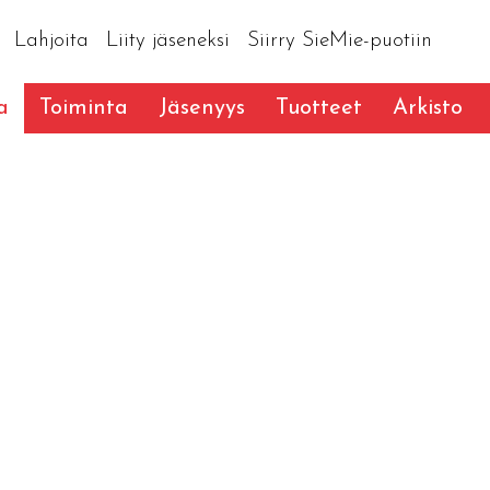
Lahjoita
Liity jäseneksi
Siirry SieMie-puotiin
a
Toiminta
Jäsenyys
Tuotteet
Arkisto