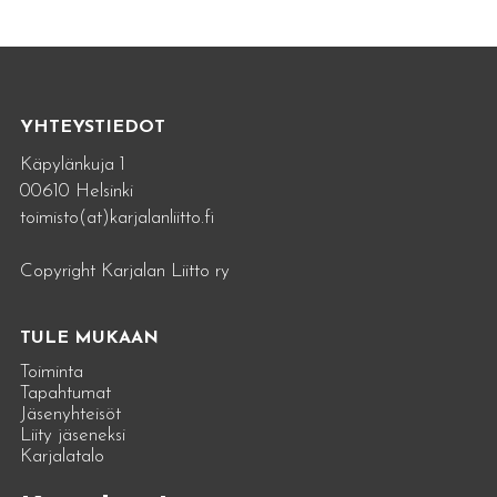
YHTEYSTIEDOT
Käpylänkuja 1
00610 Helsinki
toimisto(at)karjalanliitto.fi
Copyright Karjalan Liitto ry
TULE MUKAAN
Toiminta
Tapahtumat
Jäsenyhteisöt
Liity jäseneksi
Karjalatalo