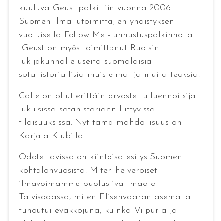
kuuluva Geust palkittiin vuonna 2006
Suomen ilmailutoimittajien yhdistyksen
vuotuisella Follow Me -tunnustuspalkinnolla.
Geust on myös toimittanut Ruotsin
lukijakunnalle useita suomalaisia
sotahistoriallisia muistelma- ja muita teoksia.
Calle on ollut erittäin arvostettu luennoitsija
lukuisissa sotahistoriaan liittyvissä
tilaisuuksissa. Nyt tämä mahdollisuus on
Karjala Klubilla!
Odotettavissa on kiintoisa esitys Suomen
kohtalonvuosista. Miten heiveröiset
ilmavoimamme puolustivat maata
Talvisodassa, miten Elisenvaaran asemalla
tuhoutui evakkojuna, kuinka Viipuria ja