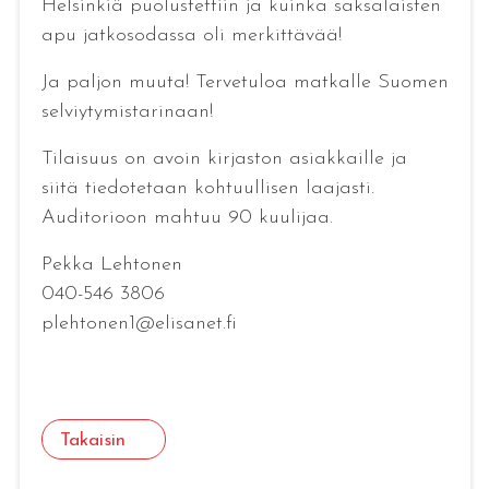
Helsinkiä puolustettiin ja kuinka saksalaisten
apu jatkosodassa oli merkittävää!
Ja paljon muuta! Tervetuloa matkalle Suomen
selviytymistarinaan!
Tilaisuus on avoin kirjaston asiakkaille ja
siitä tiedotetaan kohtuullisen laajasti.
Auditorioon mahtuu 90 kuulijaa.
Pekka Lehtonen
040-546 3806
plehtonen1@elisanet.fi
Takaisin