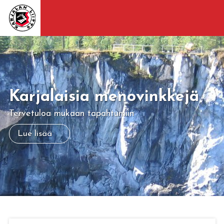
Karjalaisia menovinkkejä
Tervetuloa mukaan tapahtumiin
Lue lisää