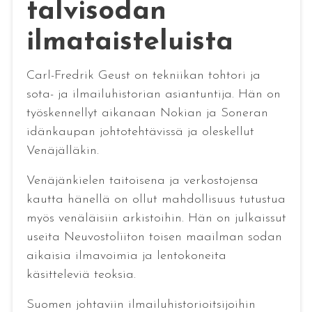
talvisodan
ilmataisteluista
Carl-Fredrik Geust on tekniikan tohtori ja
sota- ja ilmailuhistorian asiantuntija. Hän on
työskennellyt aikanaan Nokian ja Soneran
idänkaupan johtotehtävissä ja oleskellut
Venäjälläkin.
Venäjänkielen taitoisena ja verkostojensa
kautta hänellä on ollut mahdollisuus tutustua
myös venäläisiin arkistoihin. Hän on julkaissut
useita Neuvostoliiton toisen maailman sodan
aikaisia ilmavoimia ja lentokoneita
käsitteleviä teoksia.
Suomen johtaviin ilmailuhistorioitsijoihin