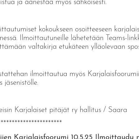
listua ja äänestää myös sähköisesti.
ittautumiset kokoukseen osoitteeseen karjalai
essä. Ilmoittautuneille lähetetään Teams-linkk
ttämään valtakirja etukäteen ylläolevaan spos
tattehan ilmoittautua myös Karjalaisfoorumii
 jäsenistölle.
eisin Karjalaiset pitäjät ry hallitus / Saara
***********************
jien Karjalaisfoorumi 10.5.25 Ilmoittaudu n