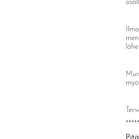
osal
Ilmo
menn
lähe
Muis
myös
Terv
****
Pitä