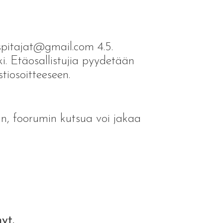
spitajat@gmail.com 4.5.
i. Etäosallistujia pyydetään
tiosoitteeseen.
n, foorumin kutsua voi jakaa
yt.