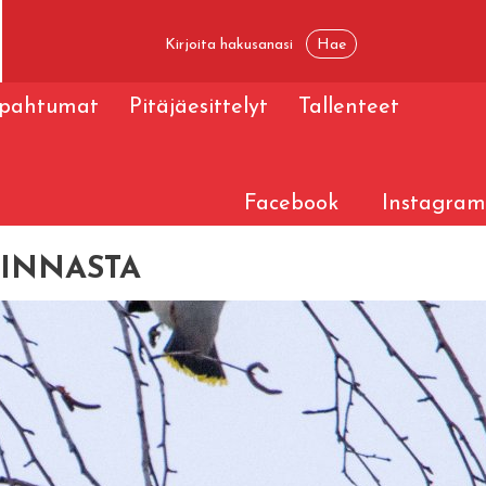
apahtumat
Pitäjäesittelyt
Tallenteet
Facebook
Instagram
MINNASTA