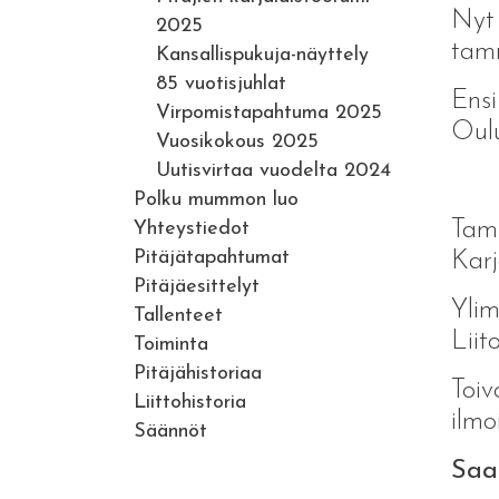
Nyt 
2025
tamm
Kansallispukuja-näyttely
85 vuotisjuhlat
Ensi
Virpomistapahtuma 2025
Oulu
Vuosikokous 2025
Uutisvirtaa vuodelta 2024
Polku mummon luo
Tamm
Yhteystiedot
Pitäjätapahtumat
Karj
Pitäjäesittelyt
Ylim
Tallenteet
Liit
Toiminta
Pitäjähistoriaa
Toiv
Liittohistoria
ilmo
Säännöt
Saar