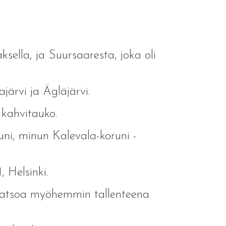
sella, ja Suursaaresta, joka oli
järvi ja Ägläjärvi.
 kahvitauko.
ni, minun Kalevala-koruni -
, Helsinki.
 katsoa myöhemmin tallenteena