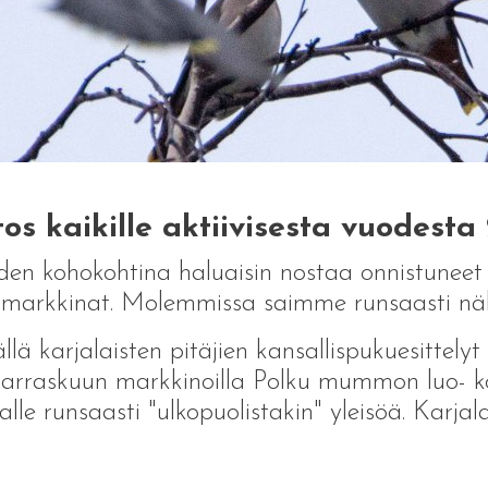
tos kaikille aktiivisesta vuodesta
en kohokohtina haluaisin nostaa onnistuneet O
markkinat. Molemmissa saimme runsaasti näky
llä karjalaisten pitäjien kansallispukuesittelyt
arraskuun markkinoilla Polku mummon luo- kon
alle runsaasti "ulkopuolistakin" yleisöä. Karjala