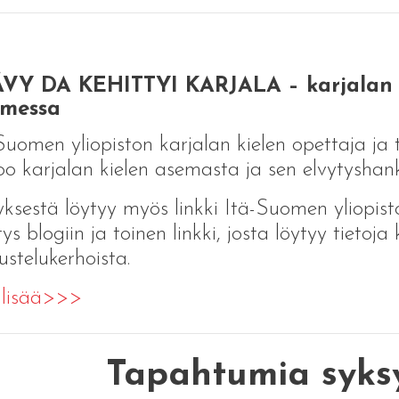
VY DA KEHITTYI KARJALA – karjalan ki
messa
Suomen yliopiston karjalan kielen opettaja ja 
oo karjalan kielen asemasta ja sen elvytyshank
yksestä löytyy myös linkki Itä-Suomen yliopist
tys blogiin ja toinen linkki, josta löytyy tietoja
ustelukerhoista.
 lisää>>>
Tapahtumia syks