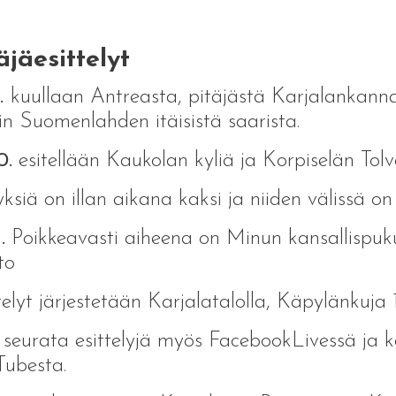
äjäesittelyt
9.
kuullaan Antreasta, pitäjästä Karjalankannak
in Suomenlahden itäisistä saarista.
0.
esitellään Kaukolan kyliä ja Korpiselän Tolva
yksiä on illan aikana kaksi ja niiden välissä on
.
Poikkeavasti aiheena on Minun kansallispuku
to
telyt järjestetään Karjalatalolla, Käpylänkuja 1
 seurata esittelyjä myös FacebookLivessä ja
ubesta.