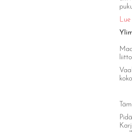
puku
Lue 
Yli
Maal
liit
Vaal
koko
Tämä
Pidä
Karj