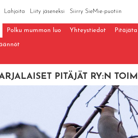
Lahjoita
Liity jäseneksi
Siirry SieMie-puotiin
Polku mummon luo
Yhteystiedot
Pitäjät
äännöt
ARJALAISET PITÄJÄT RY:N TOI