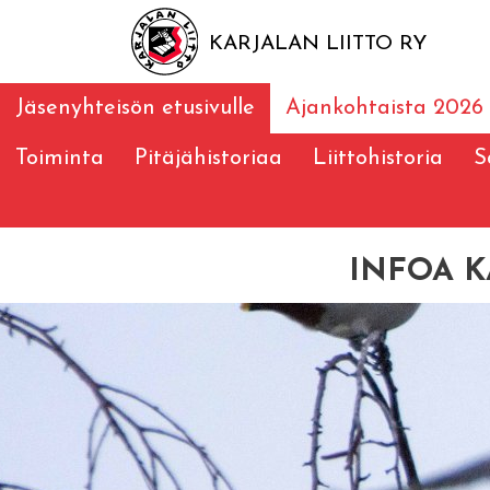
KARJALAN LIITTO RY
Jäsenyhteisön etusivulle
Ajankohtaista 2026
Toiminta
Pitäjähistoriaa
Liittohistoria
S
INFOA K