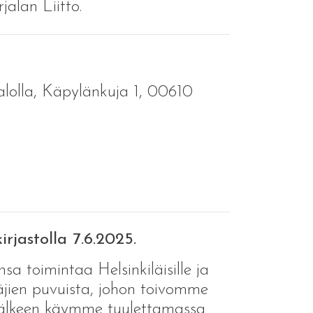
jalan Liitto.
alolla, Käpylänkuja 1, 00610
rjastolla 7.6.2025.
 toimintaa Helsinkiläisille ja
äjien puvuista, johon toivomme
n jälkeen käymme tuulettamassa