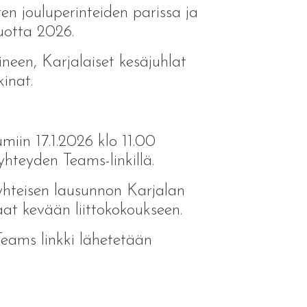
n jouluperinteiden parissa ja
uotta 2026.
neen, Karjalaiset kesäjuhlat
kinat.
iin 17.1.2026 klo 11.00
hteyden Teams-linkillä.
hteisen lausunnon Karjalan
at kevään liittokokoukseen.
eams linkki lähetetään