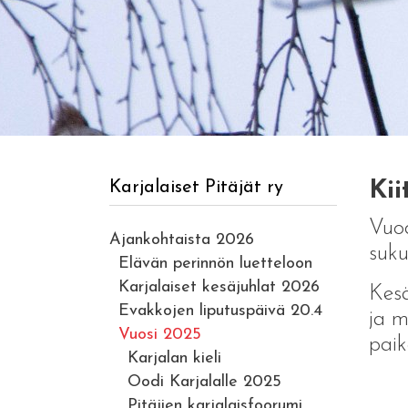
Kii
Karjalaiset Pitäjät ry
Vuod
Ajankohtaista 2026
suku
Elävän perinnön luetteloon
Karjalaiset kesäjuhlat 2026
Kesä
Evakkojen liputuspäivä 20.4
ja m
Vuosi 2025
paik
Karjalan kieli
Oodi Karjalalle 2025
Pitäjien karjalaisfoorumi