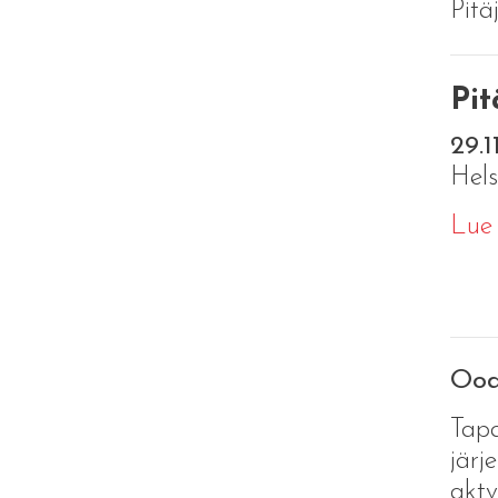
Pitä
Pit
29.1
Hels
Lue
Oodi
Tapa
järj
aktv