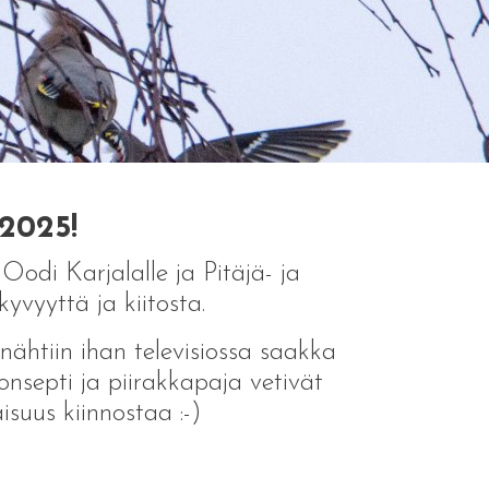
 2025!
odi Karjalalle ja Pitäjä- ja
vyyttä ja kiitosta.
 nähtiin ihan televisiossa saakka
septi ja piirakkapaja vetivät
isuus kiinnostaa :-)