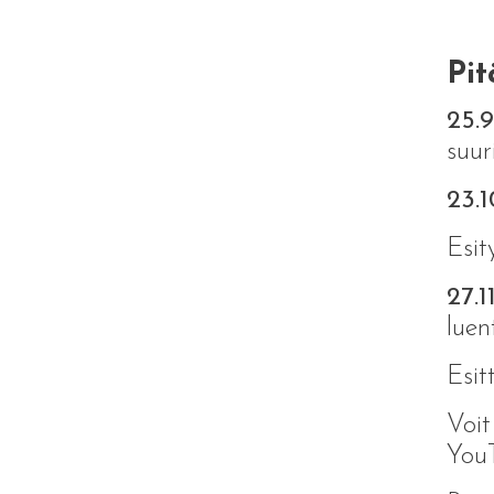
Pit
25.
suur
23.1
Esit
27.11
luen
Esit
Voit
YouT