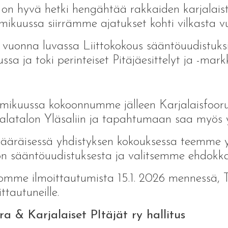
on hyvä hetki hengähtää rakkaiden karjalaiste
ikuussa siirrämme ajatukset kohti vilkasta v
 vuonna luvassa Liittokokous sääntöuudistuksi
ssa ja toki perinteiset Pitäjäesittelyt ja -mark
ikuussa kokoonnumme jälleen Karjalaisfoorum
alatalon Yläsaliin ja tapahtumaan saa myös y
ääräisessä yhdistyksen kokouksessa teemme y
on sääntöuudistuksesta ja valitsemme ehdokka
omme ilmoittautumista 15.1. 2026 mennessä, T
ittautuneille.
a & Karjalaiset PItäjät ry hallitus