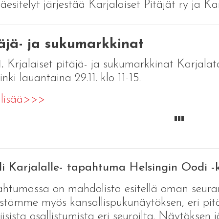
jäesitelyt järjestää Karjalaiset Pitäjät ry ja Kar
äjä- ja sukumarkkinat
1.
Krjalaiset pitäjä- ja sukumarkkinat Karjalat
inki lauantaina 29.11. klo 11-15.
 lisää>>>
'''
 Karjalalle- tapahtuma Helsingin Oodi -ki
htumassa on mahdolista esitellä oman seuransa
estämme myös kansallispukunäytöksen, eri pit
iisista osallistumista eri seuroilta. Näytökse