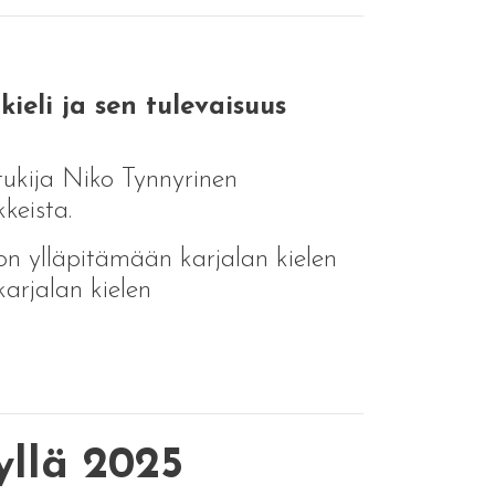
eli ja sen tulevaisuus
tukija Niko Tynnyrinen
keista.
on ylläpitämään karjalan kielen
 karjalan kielen
yllä 2025