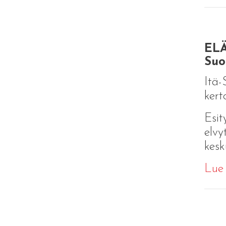
ELÄ
Suo
Itä-
kert
Esit
elvy
kesk
Lue