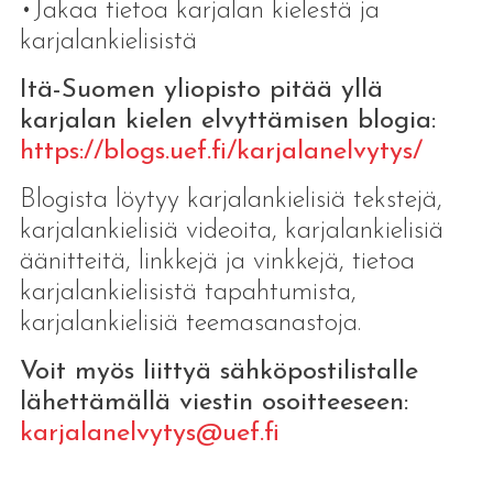
•Jakaa tietoa karjalan kielestä ja
karjalankielisistä
Itä-Suomen yliopisto pitää yllä
karjalan kielen elvyttämisen blogia:
https://blogs.uef.fi/karjalanelvytys/
Blogista löytyy karjalankielisiä tekstejä,
karjalankielisiä videoita, karjalankielisiä
äänitteitä, linkkejä ja vinkkejä, tietoa
karjalankielisistä tapahtumista,
karjalankielisiä teemasanastoja.
Voit myös liittyä sähköpostilistalle
lähettämällä viestin osoitteeseen:
karjalanelvytys@uef.fi