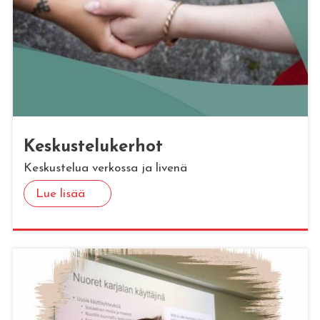
Kes­kus­te­lu­ker­hot
Keskustelua verkossa ja livenä
Lue lisää