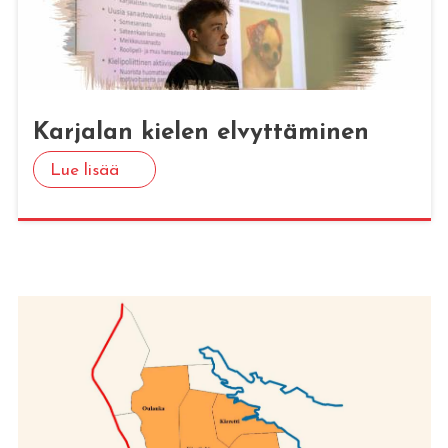
Kar­ja­lan kie­len el­vyt­tä­mi­nen
Lue lisää