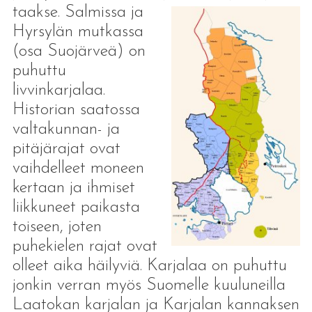
taakse. Salmissa ja
Hyrsylän mutkassa
(osa Suojärveä) on
puhuttu
livvinkarjalaa.
Historian saatossa
valtakunnan- ja
pitäjärajat ovat
vaihdelleet moneen
kertaan ja ihmiset
liikkuneet paikasta
toiseen, joten
puhekielen rajat ovat
olleet aika häilyviä. Karjalaa on puhuttu
jonkin verran myös Suomelle kuuluneilla
Laatokan karjalan ja Karjalan kannaksen