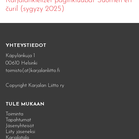
Karjalankielizet paginkluubat Suomen eri
čuril (sygyzy 2025)
YHTEYSTIEDOT
Käpylänkuja 1
00610 Helsinki
toimisto(at)karjalanliitto.fi
Copyright Karjalan Liitto ry
TULE MUKAAN
Toiminta
Tapahtumat
Jäsenyhteisöt
Liity jäseneksi
Karjalatalo